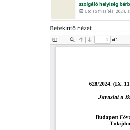
szolgáló helyiség bér
Utolsó frissítés: 2024.
event_available
Betekintő nézet