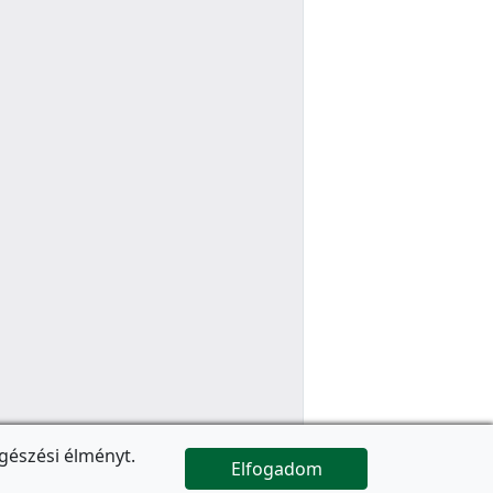
gészési élményt.
Elfogadom

Az oldal folytatódik