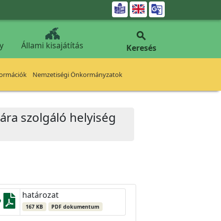


y
Állami kisajátítás
Keresés
formációk
Nemzetiségi Önkormányzatok
jára szolgáló helyiség
határozat
167 KB
PDF dokumentum