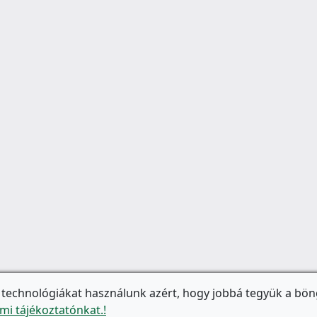
 technológiákat használunk azért, hogy jobbá tegyük a bön
mi tájékoztatónkat.!