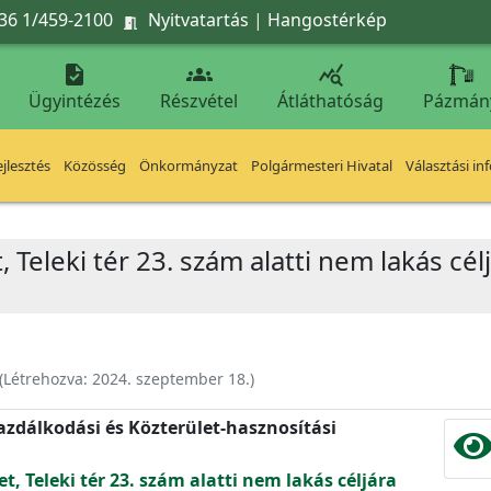
36 1/459-2100
Nyitvatartás
|
Hangostérkép




Ügyintézés
Részvétel
Átláthatóság
Pázmán
jlesztés
Közösség
Önkormányzat
Polgármesteri Hivatal
Választási in
, Teleki tér 23. szám alatti nem lakás cél
(Létrehozva:
2024. szeptember 18.
)
zdálkodási és Közterület-hasznosítási
et, Teleki tér 23. szám alatti nem lakás céljára