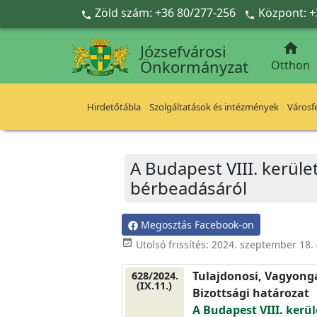
Ugrás a fő tartalomra
Zöld szám: +36 80/277-256
Központ: +



Józsefvárosi
Önkormányzat
Otthon
Hirdetőtábla
Szolgáltatások és intézmények
Városfe
A Budapest VIII. kerület
bérbeadásáról
Megosztás Facebook-on
event_available
Utolsó frissítés:
2024. szeptember 18.
Tulajdonosi, Vagyonga
628/2024.
(IX.11.)
Bizottsági határozat
A Budapest VIII. kerül