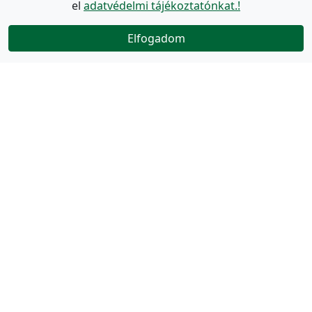
el
adatvédelmi tájékoztatónkat.!
Elfogadom
