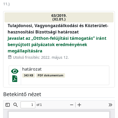
11.
)
63/2019.
(XI.01.)
Tulajdonosi, Vagyongazdálkodási és Közterület-
hasznosítási Bizottsági határozat
Javaslat az „Otthon-felújítási támogatás” iránt
benyújtott pályázatok eredményének
megállapítására
Utolsó frissítés: 2022. május 12.
event_available
határozat
343 KB
PDF dokumentum
Betekintő nézet