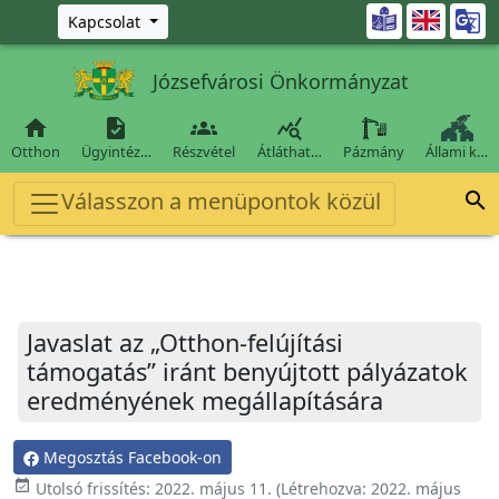
Ugrás a fő tartalomra

Kapcsolat
Józsefvárosi Önkormányzat




Otthon
Ügyintéz…
Részvétel
Átláthat…
Pázmány
Állami k…
Válasszon a menüpontok közül

Javaslat az „Otthon-felújítási
támogatás” iránt benyújtott pályázatok
eredményének megállapítására
Megosztás Facebook-on
event_available
Utolsó frissítés:
2022. május 11.
(Létrehozva:
2022. május