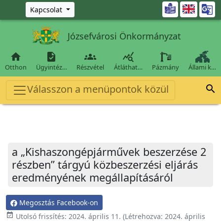
Ugrás a fő tartalomra

Kapcsolat
Józsefvárosi Önkormányzat




Otthon
Ügyintéz…
Részvétel
Átláthat…
Pázmány
Állami k…
Válasszon a menüpontok közül

a „Kishaszongépjárművek beszerzése 2
részben” tárgyú közbeszerzési eljárás
eredményének megállapításáról
Megosztás Facebook-on
event_available
Utolsó frissítés:
2024. április 11.
(Létrehozva:
2024. április