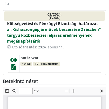
11.
)
63/2024.
(IV.08.)
Költségvetési és Pénzügyi Bizottsági határozat
a „Kishaszongépjárművek beszerzése 2 részben”
tárgyú közbeszerzési eljárás eredményének
megállapításáról
Utolsó frissítés: 2024. április 11.
event_available
határozat
194 KB
PDF dokumentum
Betekintő nézet