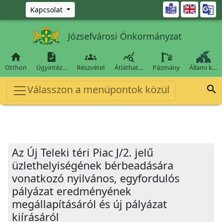
Ugrás a fő tartalomra

Kapcsolat
Józsefvárosi Önkormányzat




Otthon
Ügyintéz…
Részvétel
Átláthat…
Pázmány
Állami k…
Válasszon a menüpontok közül

Az Új Teleki téri Piac J/2. jelű
üzlethelyiségének bérbeadására
vonatkozó nyilvános, egyfordulós
pályázat eredményének
megállapításáról és új pályázat
kiírásáról