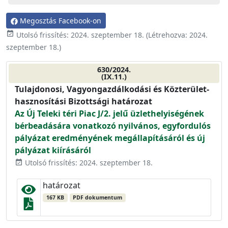
Megosztás Facebook-on
event_available
Utolsó frissítés:
2024. szeptember 18.
(Létrehozva:
2024.
szeptember 18.
)
630/2024.
(IX.11.)
Tulajdonosi, Vagyongazdálkodási és Közterület-
hasznosítási Bizottsági határozat
Az Új Teleki téri Piac J/2. jelű üzlethelyiségének
bérbeadására vonatkozó nyilvános, egyfordulós
pályázat eredményének megállapításáról és új
pályázat kiírásáról
Utolsó frissítés: 2024. szeptember 18.
event_available
határozat
167 KB
PDF dokumentum