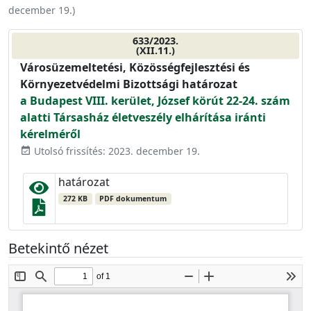
december 19.
)
633/2023.
(XII.11.)
Városüzemeltetési, Közösségfejlesztési és
Környezetvédelmi Bizottsági határozat
a Budapest VIII. kerület, József körút 22-24. szám
alatti Társasház életveszély elhárítása iránti
kérelméről
Utolsó frissítés: 2023. december 19.
event_available
határozat
272 KB
PDF dokumentum
Betekintő nézet