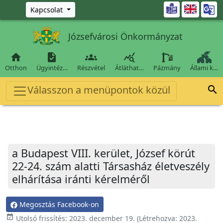
Ugrás a fő tartalomra

Kapcsolat
Józsefvárosi Önkormányzat




Otthon
Ügyintéz…
Részvétel
Átláthat…
Pázmány
Állami k…
Válasszon a menüpontok közül

a Budapest VIII. kerület, József körút
22-24. szám alatti Társasház életveszély
elhárítása iránti kérelméről
Megosztás Facebook-on
event_available
Utolsó frissítés:
2023. december 19.
(Létrehozva:
2023.