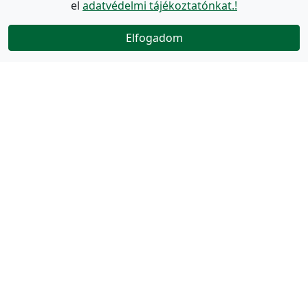
el
adatvédelmi tájékoztatónkat.!
Elfogadom
