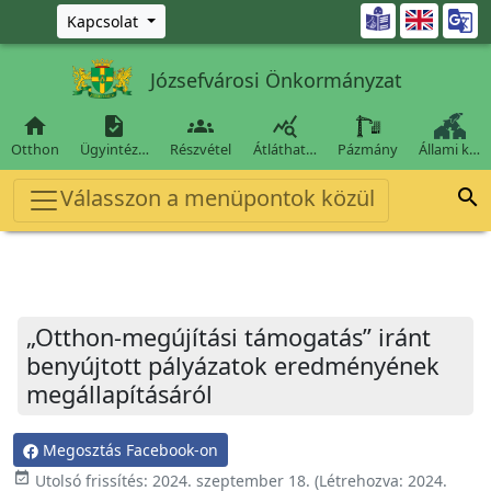
Ugrás a fő tartalomra

Kapcsolat
Józsefvárosi Önkormányzat




Otthon
Ügyintéz…
Részvétel
Átláthat…
Pázmány
Állami k…
Válasszon a menüpontok közül

„Otthon-megújítási támogatás” iránt
benyújtott pályázatok eredményének
megállapításáról
Megosztás Facebook-on
event_available
Utolsó frissítés:
2024. szeptember 18.
(Létrehozva:
2024.