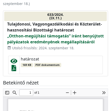
szeptember 18.
)
633/2024.
(IX.11.)
Tulajdonosi, Vagyongazdálkodási és Közterület-
hasznosítási Bizottsági határozat
„Otthon-megújítási támogatás” iránt benyújtott
pályázatok eredményének megállapításáról
Utolsó frissítés: 2024. szeptember 18.
event_available
határozat
169 KB
PDF dokumentum
Betekintő nézet