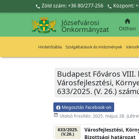
Ugrás a fő tartalomra
Zöld szám: +36 80/277-256
Központ: +



Józsefvárosi
Önkormányzat
Otthon
Hirdetőtábla
Szolgáltatások és intézmények
Városfe
Budapest Főváros VIII.
Városfejlesztési, Körn
633/2025. (V. 26.) szám
Megosztás Facebook-on
event_available
Utolsó frissítés:
2025. május 28.
(Létr
Városfejlesztési, Kör
633/2025.
(V.26.)
Bizottsági határozat