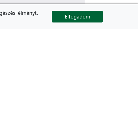
gészési élményt.
Elfogadom

Az oldal folytatódik