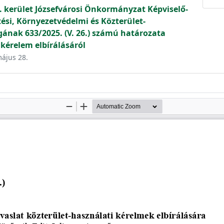
. kerület Józsefvárosi Önkormányzat Képviselő-
tési, Környezetvédelmi és Közterület-
gának 633/2025. (V. 26.) számú határozata
 kérelem elbírálásáról
május 28.