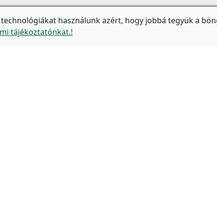
 technológiákat használunk azért, hogy jobbá tegyük a bön
mi tájékoztatónkat.!