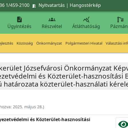
36 1/459-2100
Nyitvatartás
|
Hangostérkép




Ügyintézés
Részvétel
Átláthatóság
Pázmán
jlesztés
Közösség
Önkormányzat
Polgármesteri Hivatal
Választási in
 kerület Józsefvárosi Önkormányzat Képv
yezetvédelmi és Közterület-hasznosítási 
ú határozata közterület-használati kérel
ehozva:
2025. május 28.
)
nyezetvédelmi és Közterület-hasznosítási