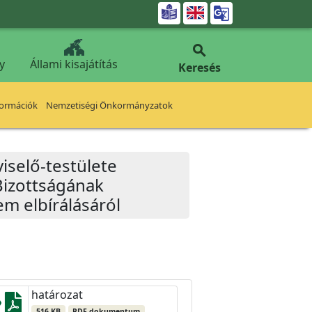


y
Állami kisajátítás
Keresés
formációk
Nemzetiségi Önkormányzatok
iselő-testülete
Bizottságának
em elbírálásáról
határozat
516 KB
PDF dokumentum