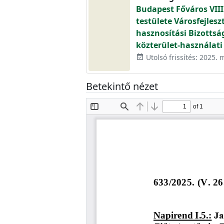
Budapest Főváros VIII
testülete Városfejlesz
hasznosítási Bizottsá
közterület-használati
Utolsó frissítés: 2025. 
event_available
Betekintő nézet