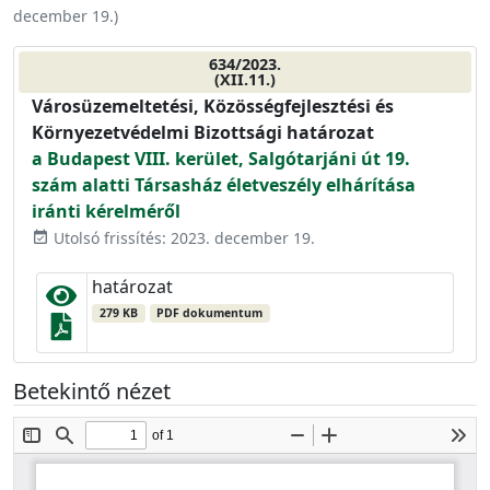
december 19.
)
634/2023.
(XII.11.)
Városüzemeltetési, Közösségfejlesztési és
Környezetvédelmi Bizottsági határozat
a Budapest VIII. kerület, Salgótarjáni út 19.
szám alatti Társasház életveszély elhárítása
iránti kérelméről
Utolsó frissítés: 2023. december 19.
event_available
határozat
279 KB
PDF dokumentum
Betekintő nézet