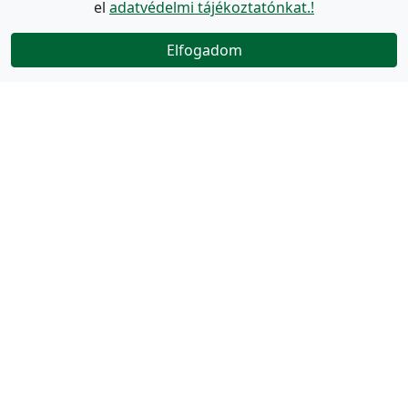
el
adatvédelmi tájékoztatónkat.!
Elfogadom
