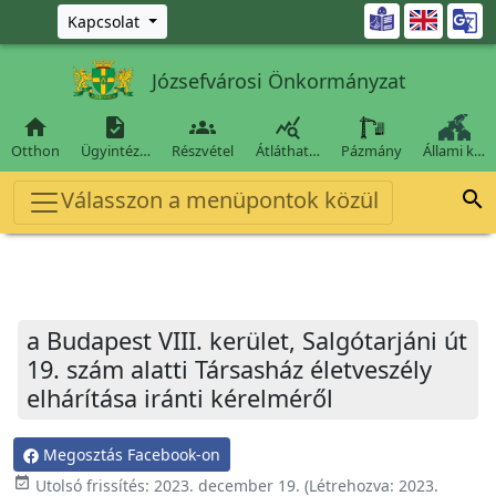
Ugrás a fő tartalomra

Kapcsolat
Józsefvárosi Önkormányzat




Otthon
Ügyintéz…
Részvétel
Átláthat…
Pázmány
Állami k…
Válasszon a menüpontok közül

a Budapest VIII. kerület, Salgótarjáni út
19. szám alatti Társasház életveszély
elhárítása iránti kérelméről
Megosztás Facebook-on
event_available
Utolsó frissítés:
2023. december 19.
(Létrehozva:
2023.