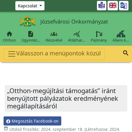
Ugrás a fő tartalomra

Kapcsolat
Józsefvárosi Önkormányzat




Otthon
Ügyintéz…
Részvétel
Átláthat…
Pázmány
Állami k…
Válasszon a menüpontok közül

„Otthon-megújítási támogatás” iránt
benyújtott pályázatok eredményének
megállapításáról
Megosztás Facebook-on
event_available
Utolsó frissítés:
2024. szeptember 18.
(Létrehozva:
2024.