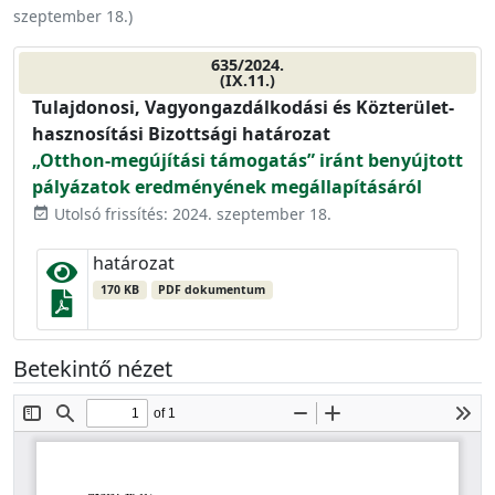
szeptember 18.
)
635/2024.
(IX.11.)
Tulajdonosi, Vagyongazdálkodási és Közterület-
hasznosítási Bizottsági határozat
„Otthon-megújítási támogatás” iránt benyújtott
pályázatok eredményének megállapításáról
Utolsó frissítés: 2024. szeptember 18.
event_available
határozat
170 KB
PDF dokumentum
Betekintő nézet