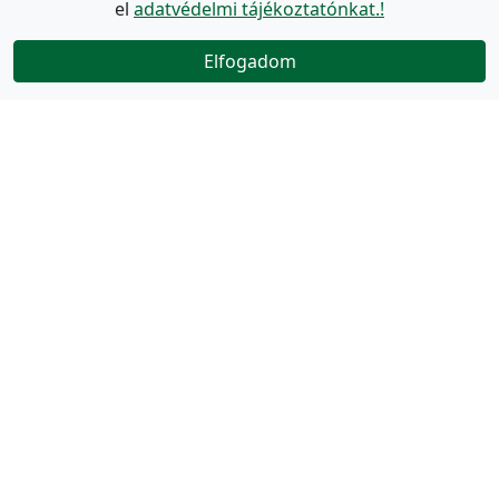
el
adatvédelmi tájékoztatónkat.!
Elfogadom
