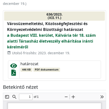
december 19.
)
636/2023.
(XII.11.)
Városüzemeltetési, Közösségfejlesztési és
Környezetvédelmi Bizottsági határozat
a Budapest VIII. kerület, Kálvária tér 18. szám
alatti Társasház életveszély elhárítása iránti
kérelméről
Utolsó frissítés: 2023. december 19.
event_available
határozat
446 KB
PDF dokumentum
Betekintő nézet