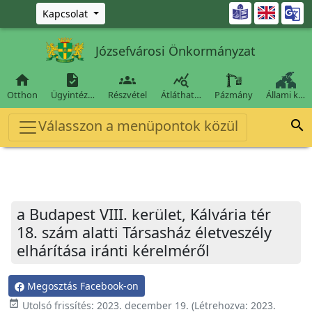
Ugrás a fő tartalomra

Kapcsolat
Józsefvárosi Önkormányzat




Otthon
Ügyintéz…
Részvétel
Átláthat…
Pázmány
Állami k…
Válasszon a menüpontok közül

a Budapest VIII. kerület, Kálvária tér
18. szám alatti Társasház életveszély
elhárítása iránti kérelméről
Megosztás Facebook-on
event_available
Utolsó frissítés:
2023. december 19.
(Létrehozva:
2023.