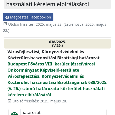
használati kérelem elbírálásáról
Megosztás Facebook-on
event_available
Utolsó frissítés:
2025. május 28.
(Létrehozva:
2025. május
28.
)
638/2025.
(V.26.)
Városfejlesztési, Környezetvédelmi és
Közterület-hasznosítási Bizottsági határozat
Budapest Főváros VIII. kerület Józsefvárosi
Önkormányzat Képviselő-testülete
Városfejlesztési, Környezetvédelmi és
Közterület-hasznosítási Bizottságának 638/2025.
(V. 26.) számú határozata közterület-használati
kérelem elbírálásáról
Utolsó frissítés: 2025. május 28.
event_available
határozat