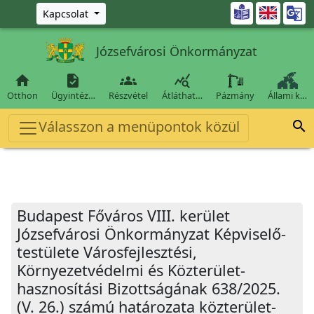
Ugrás a fő tartalomra

Kapcsolat
Józsefvárosi Önkormányzat




Otthon
Ügyintéz…
Részvétel
Átláthat…
Pázmány
Állami k…
Válasszon a menüpontok közül

Budapest Főváros VIII. kerület
Józsefvárosi Önkormányzat Képviselő-
testülete Városfejlesztési,
Környezetvédelmi és Közterület-
hasznosítási Bizottságának 638/2025.
(V. 26.) számú határozata közterület-