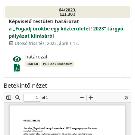
64/2023.
(III.30.)
Képviselő-testületi határozat
a „Fogadj örökbe egy közterületet! 2023” tárgyú
pályázat kiírásáról
Utolsó frissítés: 2023. április 12.
event_available
határozat
268 KB
PDF dokumentum
Betekintő nézet