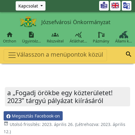
Ugrás a fő tartalomra

Kapcsolat
Józsefvárosi Önkormányzat




Otthon
Ügyintéz…
Részvétel
Átláthat…
Pázmány
Állami k…
Válasszon a menüpontok közül

a „Fogadj örökbe egy közterületet!
2023” tárgyú pályázat kiírásáról
Megosztás Facebook-on
event_available
Utolsó frissítés:
2023. április 26.
(Létrehozva:
2023. április
12.
)