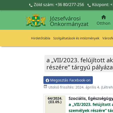
Ugrás a fő tartalomra
Zöld szám: +36 80/277-256
Központ: +



Józsefvárosi
Önkormányzat
Otthon
Hirdetőtábla
Szolgáltatások és intézmények
Városfe
a „VII/2023. felújítot
részére” tárgyú pályáz
Megosztás Facebook-on
event_available
Utolsó frissítés:
2024. április 4.
(Létre
Szociális, Egészségüg
64/2024.
(III.05.)
a „VII/2023. felújíto
személyek részére” t