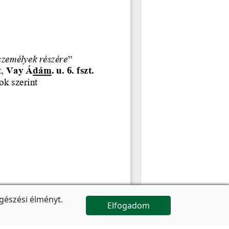
gészési élményt.
Elfogadom

Az oldal folytatódik