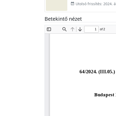
Utolsó frissítés: 2024. áp
event_available
Betekintő nézet