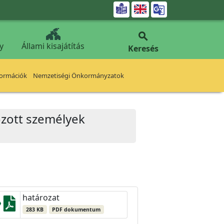


y
Állami kisajátítás
Keresés
formációk
Nemzetiségi Önkormányzatok
ozott személyek
határozat
283 KB
PDF dokumentum