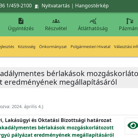
36 1/459-2100
Nyitvatartás
|
Hangostérkép




Ügyintézés
Részvétel
Átláthatóság
Pázmán
jlesztés
Közösség
Önkormányzat
Polgármesteri Hivatal
Választási in
t akadálymentes bérlakások mozgáskorlát
at eredményének megállapításáról
hozva:
2024. április 4.
)
yi, Lakásügyi és Oktatási Bizottsági határozat
tt akadálymentes bérlakások mozgáskorlátozott
árgyú pályázat eredményének megállapításáról