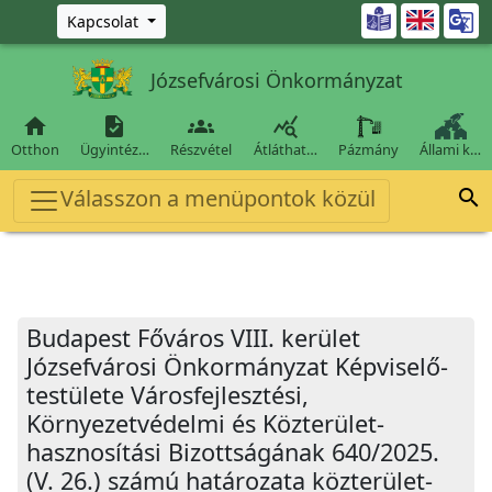
Ugrás a fő tartalomra

Kapcsolat
Józsefvárosi Önkormányzat




Otthon
Ügyintéz…
Részvétel
Átláthat…
Pázmány
Állami k…
Válasszon a menüpontok közül

Budapest Főváros VIII. kerület
Józsefvárosi Önkormányzat Képviselő-
testülete Városfejlesztési,
Környezetvédelmi és Közterület-
hasznosítási Bizottságának 640/2025.
(V. 26.) számú határozata közterület-