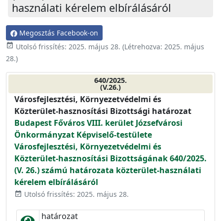
használati kérelem elbírálásáról
Megosztás Facebook-on
event_available
Utolsó frissítés:
2025. május 28.
(Létrehozva:
2025. május
28.
)
640/2025.
(V.26.)
Városfejlesztési, Környezetvédelmi és
Közterület-hasznosítási Bizottsági határozat
Budapest Főváros VIII. kerület Józsefvárosi
Önkormányzat Képviselő-testülete
Városfejlesztési, Környezetvédelmi és
Közterület-hasznosítási Bizottságának 640/2025.
(V. 26.) számú határozata közterület-használati
kérelem elbírálásáról
Utolsó frissítés: 2025. május 28.
event_available
határozat