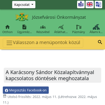
Ugrás a fő tartalomra

Kapcsolat
Józsefvárosi Önkormányzat




Otthon
Ügyintéz…
Részvétel
Átláthat…
Pázmány
Állami k…
Válasszon a menüpontok közül

A Karácsony Sándor Közalapítvánnyal
kapcsolatos döntések meghozatala
Megosztás Facebook-on
event_available
Utolsó frissítés:
2022. május 11.
(Létrehozva:
2022. május
11.
)