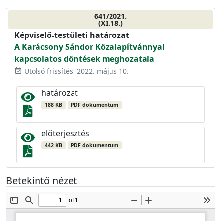
641/2021.
(XI.18.)
Képviselő-testületi határozat
A Karácsony Sándor Közalapítvánnyal
kapcsolatos döntések meghozatala
Utolsó frissítés: 2022. május 10.
event_available
határozat
188 KB
PDF dokumentum
előterjesztés
442 KB
PDF dokumentum
Betekintő nézet