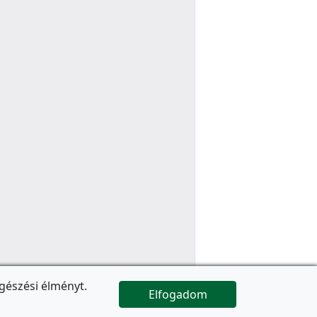
gészési élményt.
Elfogadom

Az oldal folytatódik