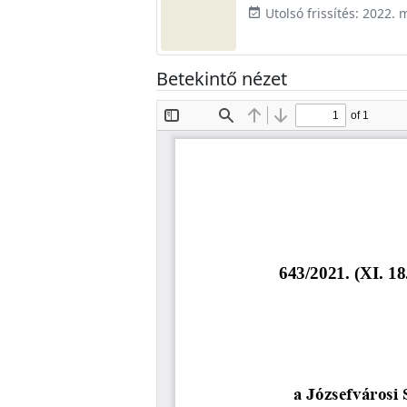
Utolsó frissítés: 2022. 
event_available
Betekintő nézet