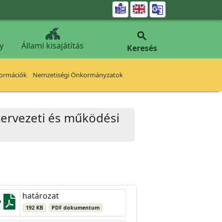


y
Állami kisajátítás
Keresés
formációk
Nemzetiségi Önkormányzatok
szervezeti és működési
határozat
192 KB
PDF dokumentum