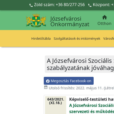
Ugrás a fő tartalomra
Zöld szám: +36 80/277-256
Központ: +



Józsefvárosi
Önkormányzat
Otthon
Hirdetőtábla
Szolgáltatások és intézmények
Városfe
A Józsefvárosi Szociáli
szabályzatának jóváha
Megosztás Facebook-on
event_available
Utolsó frissítés:
2022. május 11.
(Létr
Képviselő-testületi h
643/2021.
(XI.18.)
A Józsefvárosi Szociál
szervezeti és működé