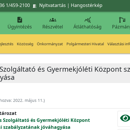
36 1/459-2100
Nyitvatartás
|
Hangostérkép




Ügyintézés
Részvétel
Átláthatóság
Pázmán
jlesztés
Közösség
Önkormányzat
Polgármesteri Hivatal
Választási in
s Szolgáltató és Gyermekjóléti Központ 
gyása
ehozva:
2022. május 11.
)
atározat
is Szolgáltató és Gyermekjóléti Központ
si szabályzatának jóváhagyása