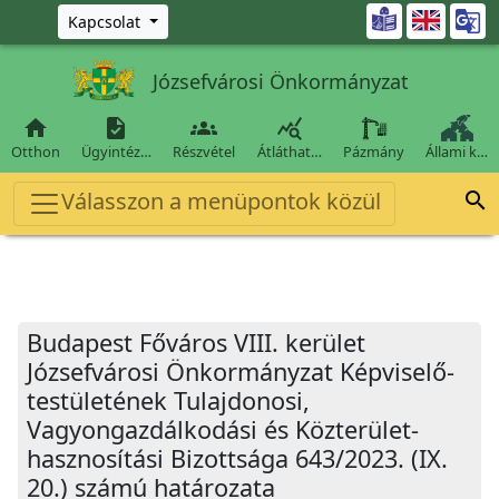
Ugrás a fő tartalomra

Kapcsolat
Józsefvárosi Önkormányzat




Otthon
Ügyintéz…
Részvétel
Átláthat…
Pázmány
Állami k…
Válasszon a menüpontok közül

Budapest Főváros VIII. kerület
Józsefvárosi Önkormányzat Képviselő-
testületének Tulajdonosi,
Vagyongazdálkodási és Közterület-
hasznosítási Bizottsága 643/2023. (IX.
20.) számú határozata