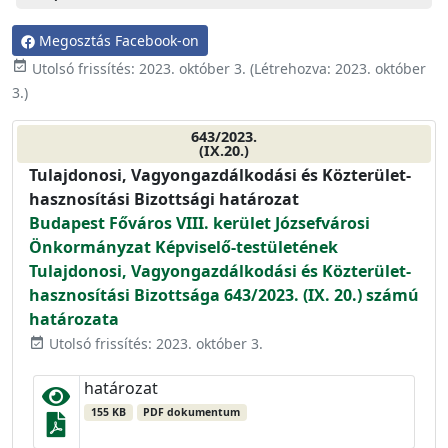
Megosztás Facebook-on
event_available
Utolsó frissítés:
2023. október 3.
(Létrehozva:
2023. október
3.
)
643/2023.
(IX.20.)
Tulajdonosi, Vagyongazdálkodási és Közterület-
hasznosítási Bizottsági határozat
Budapest Főváros VIII. kerület Józsefvárosi
Önkormányzat Képviselő-testületének
Tulajdonosi, Vagyongazdálkodási és Közterület-
hasznosítási Bizottsága 643/2023. (IX. 20.) számú
határozata
Utolsó frissítés: 2023. október 3.
event_available
határozat
155 KB
PDF dokumentum