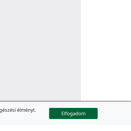
gészési élményt.
Elfogadom

Az oldal folytatódik