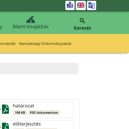


y
Állami kisajátítás
Keresés
formációk
Nemzetiségi Önkormányzatok
határozat
198 KB
PDF dokumentum
előterjesztés