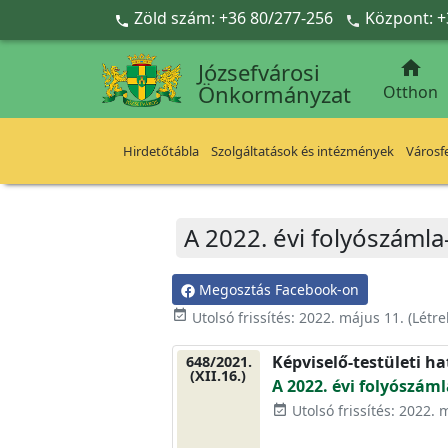
Ugrás a fő tartalomra
Zöld szám: +36 80/277-256
Központ: +



Józsefvárosi
Önkormányzat
Otthon
Hirdetőtábla
Szolgáltatások és intézmények
Városfe
A 2022. évi folyószámla
Megosztás Facebook-on
event_available
Utolsó frissítés:
2022. május 11.
(Létr
Képviselő-testületi h
648/2021.
(XII.16.)
A 2022. évi folyószám
Utolsó frissítés: 2022. 
event_available