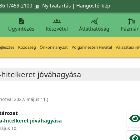
36 1/459-2100
Nyitvatartás
|
Hangostérkép




Ügyintézés
Részvétel
Átláthatóság
Pázmán
jlesztés
Közösség
Önkormányzat
Polgármesteri Hivatal
Választási in
-hitelkeret jóváhagyása
ehozva:
2022. május 11.
)
atározat
la-hitelkeret jóváhagyása
május 10.