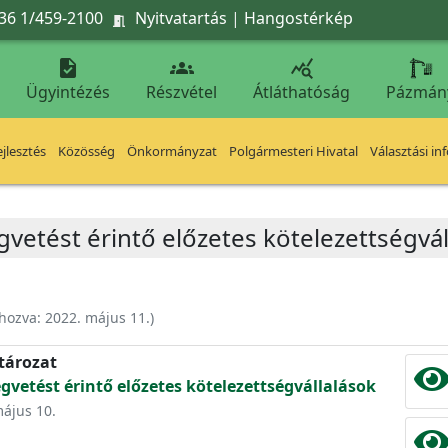
36 1/459-2100
Nyitvatartás
|
Hangostérkép




Ügyintézés
Részvétel
Átláthatóság
Pázmán
jlesztés
Közösség
Önkormányzat
Polgármesteri Hivatal
Választási in
gvetést érintő előzetes kötelezettségvál
ehozva:
2022. május 11.
)
atározat
égvetést érintő előzetes kötelezettségvállalások
május 10.