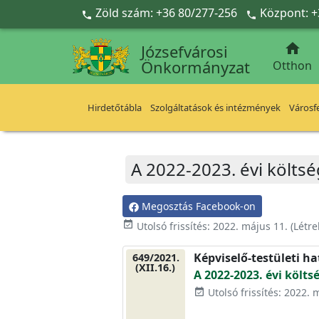
Ugrás a fő tartalomra
Zöld szám: +36 80/277-256
Központ: +



Józsefvárosi
Önkormányzat
Otthon
Hirdetőtábla
Szolgáltatások és intézmények
Városfe
A 2022-2023. évi költsé
Megosztás Facebook-on
event_available
Utolsó frissítés:
2022. május 11.
(Létr
Képviselő-testületi h
649/2021.
(XII.16.)
A 2022-2023. évi költs
Utolsó frissítés: 2022. 
event_available