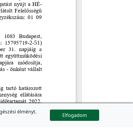
gészési élményt.
Elfogadom

Az oldal folytatódik