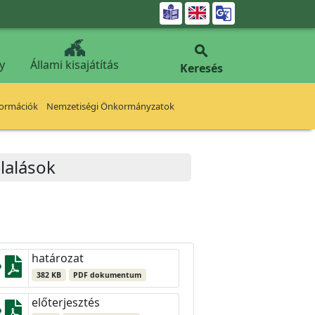


y
Állami kisajátítás
Keresés
formációk
Nemzetiségi Önkormányzatok
lalások
határozat
382 KB
PDF dokumentum
előterjesztés