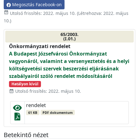
Megosztás Facebook-on
event_available
Utolsó frissítés:
2022. május 10.
(Létrehozva:
2022. május
10.
)
65/2003.
(I.01.)
Önkormányzati rendelet
A Budapest Józsefvárosi Önkormányzat
vagyonáról, valamint a versenyeztetés és a helyi
költségvetési szervek beszerzési eljárásának
szabályairól szóló rendelet módosításáról
Hatályon kívül
Utolsó frissítés: 2022. május 10.
event_available
rendelet
61 KB
PDF dokumentum
Betekintő nézet