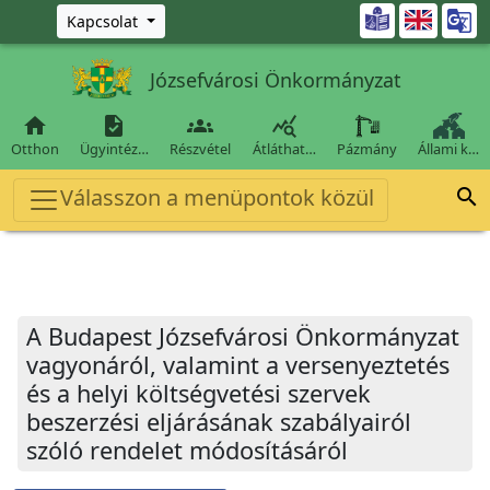
Ugrás a fő tartalomra

Kapcsolat
Józsefvárosi Önkormányzat




Otthon
Ügyintéz…
Részvétel
Átláthat…
Pázmány
Állami k…
Válasszon a menüpontok közül

A Budapest Józsefvárosi Önkormányzat
vagyonáról, valamint a versenyeztetés
és a helyi költségvetési szervek
beszerzési eljárásának szabályairól
szóló rendelet módosításáról