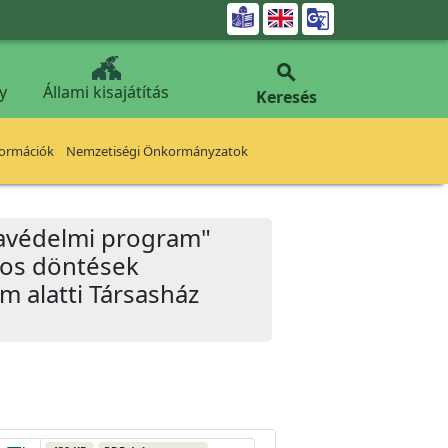


y
Állami kisajátítás
Keresés
formációk
Nemzetiségi Önkormányzatok
ímavédelmi program"
atos döntések
m alatti Társasház