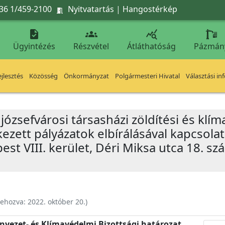
36 1/459-2100
Nyitvatartás
|
Hangostérkép




Ügyintézés
Részvétel
Átláthatóság
Pázmán
jlesztés
Közösség
Önkormányzat
Polgármesteri Hivatal
Választási in
a józsefvárosi társasházi zöldítési és kl
rkezett pályázatok elbírálásával kapcsol
t VIII. kerület, Déri Miksa utca 18. szá
rehozva:
2022. október 20.
)
rnyezet- és Klímavédelmi Bizottsági határozat