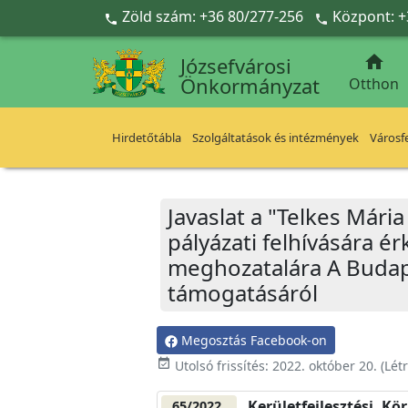
Ugrás a fő tartalomra
Zöld szám: +36 80/277-256
Központ: +



Józsefvárosi
Önkormányzat
Otthon
Hirdetőtábla
Szolgáltatások és intézmények
Városfe
Javaslat a "Telkes Mári
pályázati felhívására é
meghozatalára A Budapes
támogatásáról
Megosztás Facebook-on
event_available
Utolsó frissítés:
2022. október 20.
(Lét
Kerületfejlesztési, Kö
65/2022.