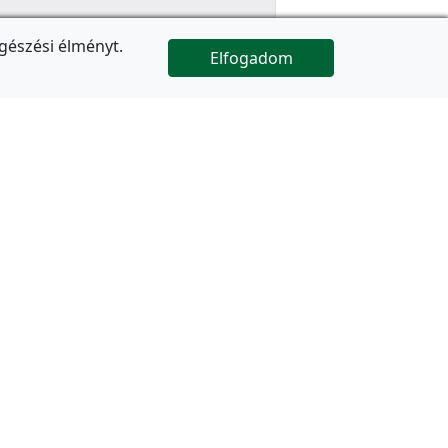
gészési élményt.
Elfogadom

Az oldal folytatódik