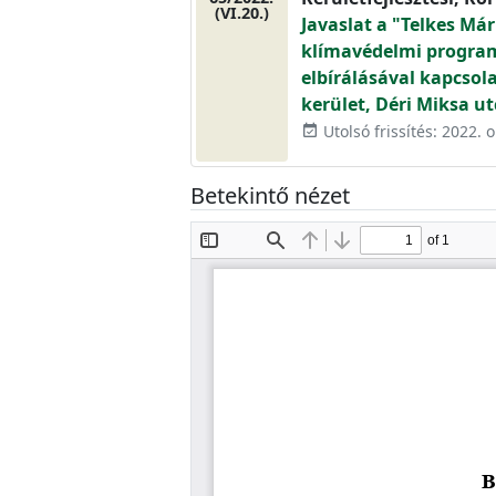
(VI.20.)
Javaslat a "Telkes Már
klímavédelmi program"
elbírálásával kapcsol
kerület, Déri Miksa u
Utolsó frissítés: 2022. 
event_available
Betekintő nézet