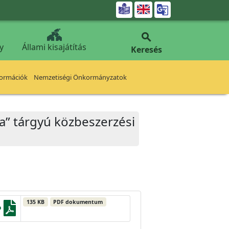


y
Állami kisajátítás
Keresés
formációk
Nemzetiségi Önkormányzatok
sa” tárgyú közbeszerzési
135 KB
PDF dokumentum