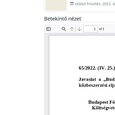
Utolsó frissítés: 2022. 
event_available
Betekintő nézet