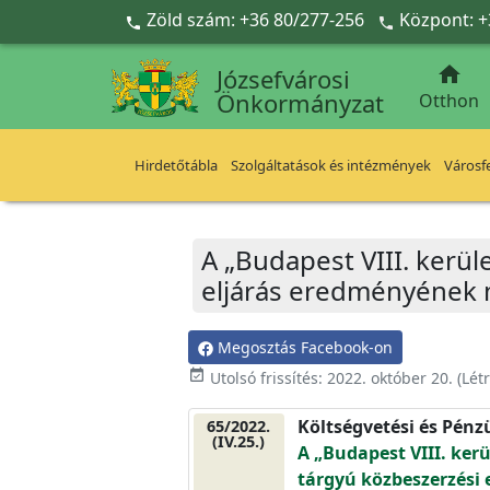
Ugrás a fő tartalomra
Zöld szám: +36 80/277-256
Központ: +



Józsefvárosi
Önkormányzat
Otthon
Hirdetőtábla
Szolgáltatások és intézmények
Városfe
A „Budapest VIII. kerül
eljárás eredményének 
Megosztás Facebook-on
event_available
Utolsó frissítés:
2022. október 20.
(Lét
Költségvetési és Pénz
65/2022.
(IV.25.)
A „Budapest VIII. kerü
tárgyú közbeszerzési