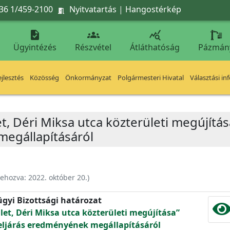
36 1/459-2100
Nyitvatartás
|
Hangostérkép




Ügyintézés
Részvétel
Átláthatóság
Pázmán
jlesztés
Közösség
Önkormányzat
Polgármesteri Hivatal
Választási in
et, Déri Miksa utca közterületi megújítá
megállapításáról
rehozva:
2022. október 20.
)
ügyi Bizottsági határozat
let, Déri Miksa utca közterületi megújítása”
 eljárás eredményének megállapításáról