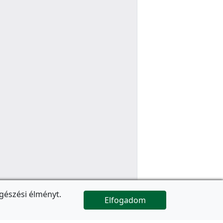
gészési élményt.
Elfogadom

Az oldal folytatódik