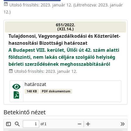
event_available
Utolsó frissítés:
2023. január 12.
(Létrehozva:
2023. január
12.
)
651/2022.
(XII.14.)
Tulajdonosi, Vagyongazdálkodási és Közterület-
hasznosítási Bizottsági határozat
A Budapest VIII. kerület, Üllői út 42. szám alatti
földszinti, nem lakás céljára szolgáló helyiség
bérleti szerződésének meghosszabbításáról
Utolsó frissítés: 2023. január 12.
event_available
határozat
148 KB
PDF dokumentum
Betekintő nézet