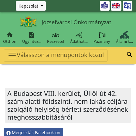
Ugrás a fő tartalomra

Kapcsolat
Józsefvárosi Önkormányzat




Otthon
Ügyintéz…
Részvétel
Átláthat…
Pázmány
Állami k…
Válasszon a menüpontok közül

A Budapest VIII. kerület, Üllői út 42.
szám alatti földszinti, nem lakás céljára
szolgáló helyiség bérleti szerződésének
meghosszabbításáról
Megosztás Facebook-on