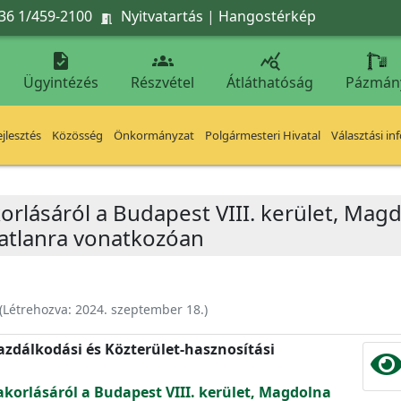
36 1/459-2100
Nyitvatartás
|
Hangostérkép




Ügyintézés
Részvétel
Átláthatóság
Pázmán
jlesztés
Közösség
Önkormányzat
Polgármesteri Hivatal
Választási in
orlásáról a Budapest VIII. kerület, Magdo
gatlanra vonatkozóan
(Létrehozva:
2024. szeptember 18.
)
zdálkodási és Közterület-hasznosítási
yakorlásáról a Budapest VIII. kerület, Magdolna