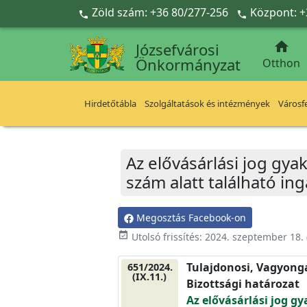
Ugrás a fő tartalomra
Zöld szám: +36 80/277-256
Központ: +



Józsefvárosi
Önkormányzat
Otthon
Hirdetőtábla
Szolgáltatások és intézmények
Városfe
Az elővásárlási jog gyak
szám alatt található in
Megosztás Facebook-on
event_available
Utolsó frissítés:
2024. szeptember 18.
Tulajdonosi, Vagyonga
651/2024.
(IX.11.)
Bizottsági határozat
Az elővásárlási jog g