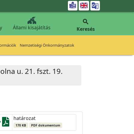


y
Állami kisajátítás
Keresés
formációk
Nemzetiségi Önkormányzatok
lna u. 21. fszt. 19.
határozat
170 KB
PDF dokumentum