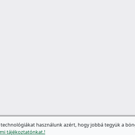
 technológiákat használunk azért, hogy jobbá tegyük a bön
mi tájékoztatónkat.!