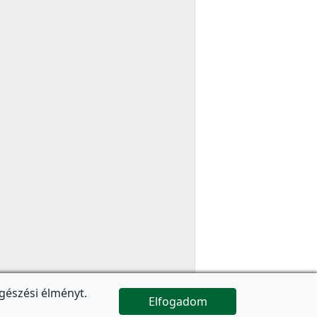
gészési élményt.
Elfogadom

Az oldal folytatódik