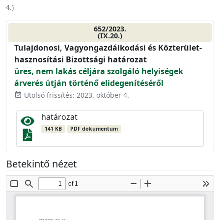
4.
)
652/2023.
(IX.20.)
Tulajdonosi, Vagyongazdálkodási és Közterület-
hasznosítási Bizottsági határozat
üres, nem lakás céljára szolgáló helyiségek
árverés útján történő elidegenítéséről
Utolsó frissítés: 2023. október 4.
event_available
határozat
141 KB
PDF dokumentum
Betekintő nézet