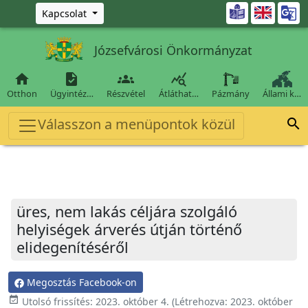
Ugrás a fő tartalomra

Kapcsolat
Józsefvárosi Önkormányzat




Otthon
Ügyintéz…
Részvétel
Átláthat…
Pázmány
Állami k…
Válasszon a menüpontok közül

üres, nem lakás céljára szolgáló
helyiségek árverés útján történő
elidegenítéséről
Megosztás Facebook-on
event_available
Utolsó frissítés:
2023. október 4.
(Létrehozva:
2023. október