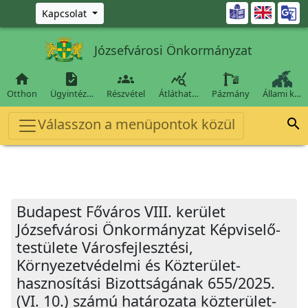
Ugrás a fő tartalomra

Kapcsolat
Józsefvárosi Önkormányzat




Otthon
Ügyintéz…
Részvétel
Átláthat…
Pázmány
Állami k…
Válasszon a menüpontok közül

Budapest Főváros VIII. kerület
Józsefvárosi Önkormányzat Képviselő-
testülete Városfejlesztési,
Környezetvédelmi és Közterület-
hasznosítási Bizottságának 655/2025.
(VI. 10.) számú határozata közterület-