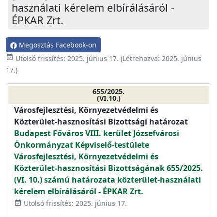
használati kérelem elbírálásáról -
ÉPKAR Zrt.
Megosztás Facebook-on
event_available
Utolsó frissítés:
2025. június 17.
(Létrehozva:
2025. június
17.
)
655/2025.
(VI.10.)
Városfejlesztési, Környezetvédelmi és
Közterület-hasznosítási Bizottsági határozat
Budapest Főváros VIII. kerület Józsefvárosi
Önkormányzat Képviselő-testülete
Városfejlesztési, Környezetvédelmi és
Közterület-hasznosítási Bizottságának 655/2025.
(VI. 10.) számú határozata közterület-használati
kérelem elbírálásáról - ÉPKAR Zrt.
Utolsó frissítés: 2025. június 17.
event_available