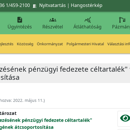
36 1/459-2100
Nyitvatartás
|
Hangostérkép




Ügyintézés
Részvétel
Átláthatóság
Pázmán
jlesztés
Közösség
Önkormányzat
Polgármesteri Hivatal
Választási in
zésének pénzügyi fedezete céltartalék" 
sítása
ehozva:
2022. május 11.
)
atározat
ezésének pénzügyi fedezete céltartalék"
gének átcsoportosítása