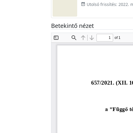
Utolsó frissítés: 2022. 
event_available
Betekintő nézet