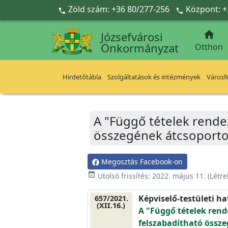
Ugrás a fő tartalomra
Zöld szám: +36 80/277-256
Központ: +



Józsefvárosi
Önkormányzat
Otthon
Hirdetőtábla
Szolgáltatások és intézmények
Városfe
A "Függő tételek rende
összegének átcsoporto
Megosztás Facebook-on
event_available
Utolsó frissítés:
2022. május 11.
(Létr
Képviselő-testületi h
657/2021.
(XII.16.)
A "Függő tételek rend
felszabadítható össze