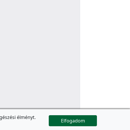
gészési élményt.
Elfogadom

Az oldal folytatódik