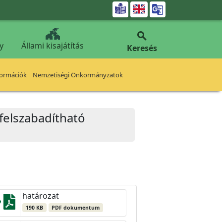


y
Állami kisajátítás
Keresés
formációk
Nemzetiségi Önkormányzatok
felszabadítható
határozat
190 KB
PDF dokumentum