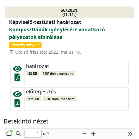
66/2021.
(II.11.)
Képviselő-testületi határozat
Komposztládák igénylésére vonatkozó
pályázatok elbírálása
Veszélyhelyzet
Utolsó frissítés: 2022. május 10.
event_available
határozat
42 KB
PDF dokumentum
előterjesztés
171 KB
PDF dokumentum
Betekintő nézet