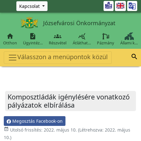
Ugrás a fő tartalomra

Kapcsolat
Józsefvárosi Önkormányzat




Otthon
Ügyintéz…
Részvétel
Átláthat…
Pázmány
Állami k…
Válasszon a menüpontok közül

Komposztládák igénylésére vonatkozó
pályázatok elbírálása
Megosztás Facebook-on
event_available
Utolsó frissítés:
2022. május 10.
(Létrehozva:
2022. május
10.
)