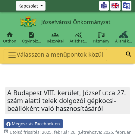
Ugrás a fő tartalomra

Kapcsolat
Józsefvárosi Önkormányzat




Otthon
Ügyintéz…
Részvétel
Átláthat…
Pázmány
Állami k…
Válasszon a menüpontok közül

A Budapest VIII. kerület, József utca 27.
szám alatti telek dolgozói gépkocsi-
beállóként való hasznosításáról
Megosztás Facebook-on
event_available
Utolsó frissítés:
2025. február 26.
(Létrehozva:
2025. február