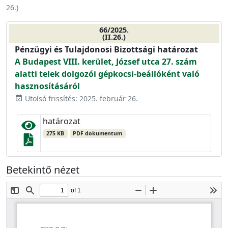
26.
)
66/2025.
(II.26.)
Pénzügyi és Tulajdonosi Bizottsági határozat
A Budapest VIII. kerület, József utca 27. szám
alatti telek dolgozói gépkocsi-beállóként való
hasznosításáról
Utolsó frissítés: 2025. február 26.
event_available
határozat
275 KB
PDF dokumentum
Betekintő nézet