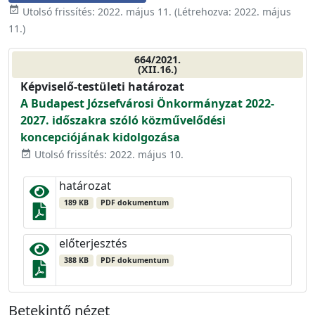
event_available
Utolsó frissítés:
2022. május 11.
(Létrehozva:
2022. május
11.
)
664/2021.
(XII.16.)
Képviselő-testületi határozat
A Budapest Józsefvárosi Önkormányzat 2022-
2027. időszakra szóló közművelődési
koncepciójának kidolgozása
Utolsó frissítés: 2022. május 10.
event_available
határozat
189 KB
PDF dokumentum
előterjesztés
388 KB
PDF dokumentum
Betekintő nézet