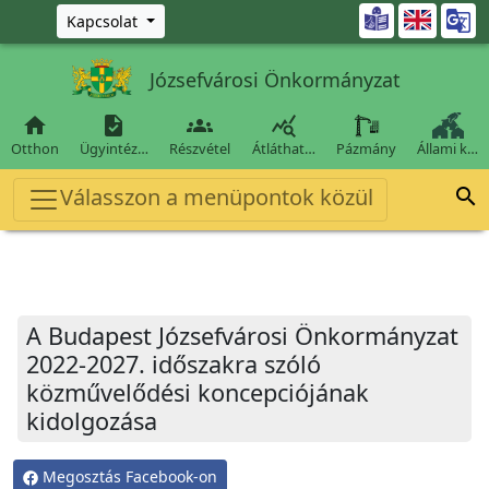
Ugrás a fő tartalomra

Kapcsolat
Józsefvárosi Önkormányzat




Otthon
Ügyintéz…
Részvétel
Átláthat…
Pázmány
Állami k…
Válasszon a menüpontok közül

A Budapest Józsefvárosi Önkormányzat
2022-2027. időszakra szóló
közművelődési koncepciójának
kidolgozása
Megosztás Facebook-on