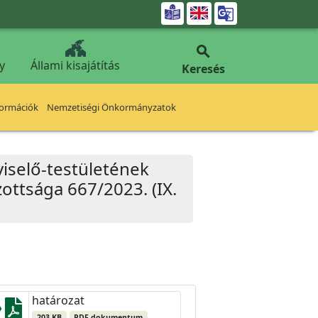


y
Állami kisajátítás
Keresés
formációk
Nemzetiségi Önkormányzatok
iselő-testületének
ottsága 667/2023. (IX.
határozat
203 KB
PDF dokumentum