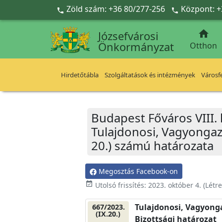
Ugrás a fő tartalomra
Zöld szám: +36 80/277-256
Központ: +



Józsefvárosi
Önkormányzat
Otthon
Hirdetőtábla
Szolgáltatások és intézmények
Városfe
Budapest Főváros VIII.
Tulajdonosi, Vagyongazd
20.) számú határozata
Megosztás Facebook-on
event_available
Utolsó frissítés:
2023. október 4.
(Létr
Tulajdonosi, Vagyonga
667/2023.
(IX.20.)
Bizottsági határozat