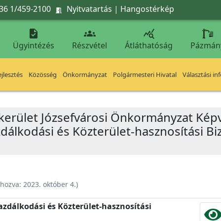
36 1/459-2100
Nyitvatartás
|
Hangostérkép




Ügyintézés
Részvétel
Átláthatóság
Pázmán
jlesztés
Közösség
Önkormányzat
Polgármesteri Hivatal
Választási in
 kerület Józsefvárosi Önkormányzat Képv
álkodási és Közterület-hasznosítási Biz
ehozva:
2023. október 4.
)
zdálkodási és Közterület-hasznosítási