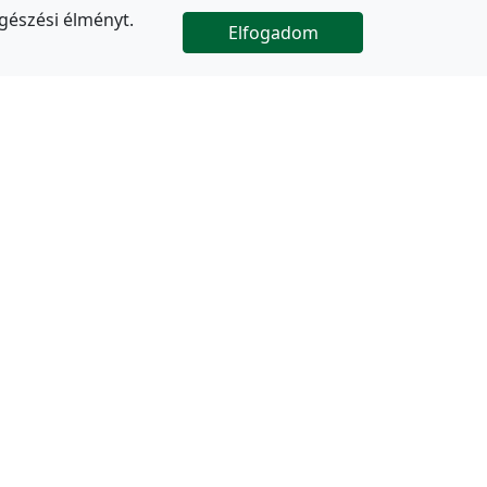
gészési élményt.
Elfogadom

Az oldal folytatódik