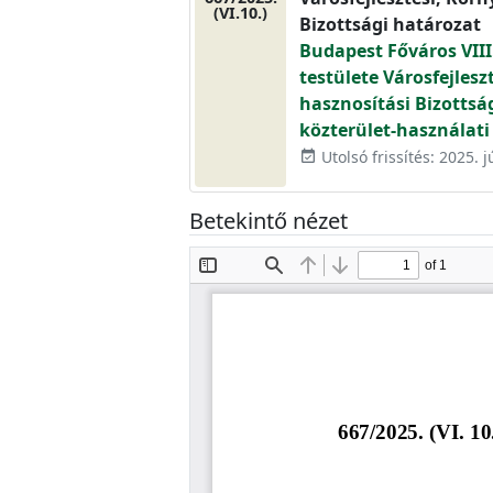
(VI.10.)
Bizottsági határozat
Budapest Főváros VIII
testülete Városfejlesz
hasznosítási Bizottsá
közterület-használati 
Utolsó frissítés: 2025. j
event_available
Betekintő nézet