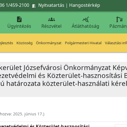
36 1/459-2100
Nyitvatartás
|
Hangostérkép




Ügyintézés
Részvétel
Átláthatóság
Pázmán
jlesztés
Közösség
Önkormányzat
Polgármesteri Hivatal
Választási in
 kerület Józsefvárosi Önkormányzat Képv
yezetvédelmi és Közterület-hasznosítási 
mú határozata közterület-használati kérel
ehozva:
2025. június 17.
)
nyezetvédelmi és Közterület-hasznosítási