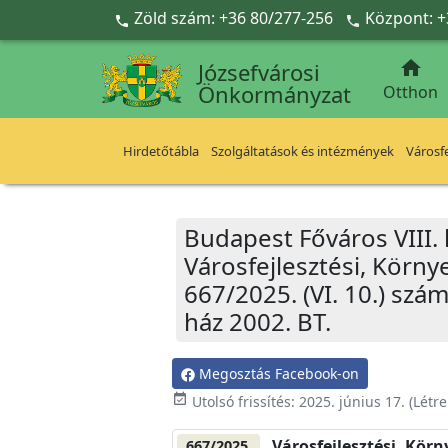
Ugrás a fő tartalomra
Zöld szám: +36 80/277-256
Központ: +



Józsefvárosi
Önkormányzat
Otthon
Hirdetőtábla
Szolgáltatások és intézmények
Városfe
Budapest Főváros VIII.
Városfejlesztési, Körn
667/2025. (VI. 10.) szá
ház 2002. BT.
Megosztás Facebook-on
event_available
Utolsó frissítés:
2025. június 17.
(Létr
Városfejlesztési, Kör
667/2025.