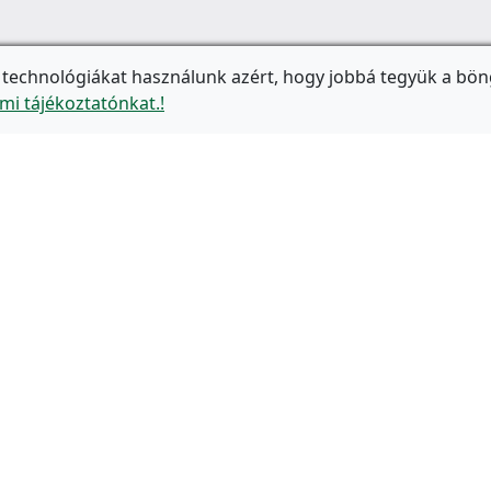
 technológiákat használunk azért, hogy jobbá tegyük a bön
mi tájékoztatónkat.!