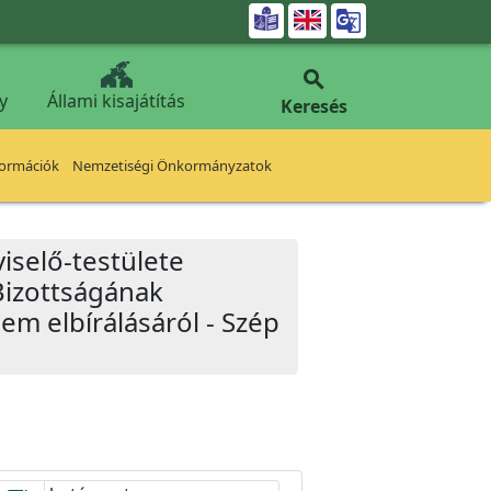


y
Állami kisajátítás
Keresés
formációk
Nemzetiségi Önkormányzatok
iselő-testülete
Bizottságának
em elbírálásáról - Szép