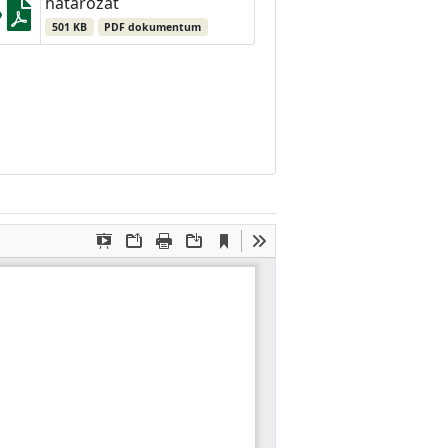
határozat
501 KB
PDF dokumentum