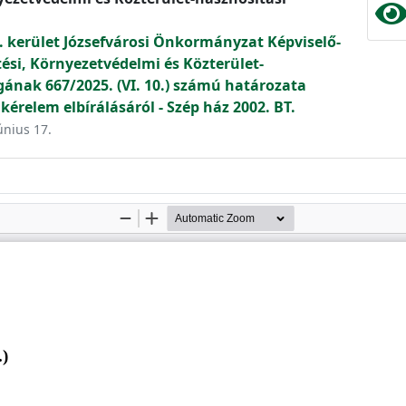
. kerület Józsefvárosi Önkormányzat Képviselő-
tési, Környezetvédelmi és Közterület-
gának 667/2025. (VI. 10.) számú határozata
kérelem elbírálásáról - Szép ház 2002. BT.
únius 17.