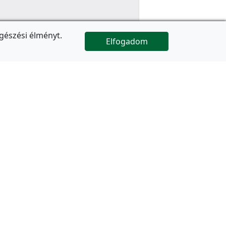
gészési élményt.
Elfogadom

Az oldal folytatódik