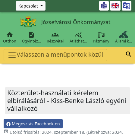
Ugrás a fő tartalomra

Kapcsolat
Józsefvárosi Önkormányzat




Otthon
Ügyintéz…
Részvétel
Átláthat…
Pázmány
Állami k…
Válasszon a menüpontok közül

Közterület-használati kérelem
elbírálásáról - Kiss-Benke László egyéni
vállalkozó
Megosztás Facebook-on
event_available
Utolsó frissítés:
2024. szeptember 18.
(Létrehozva:
2024.