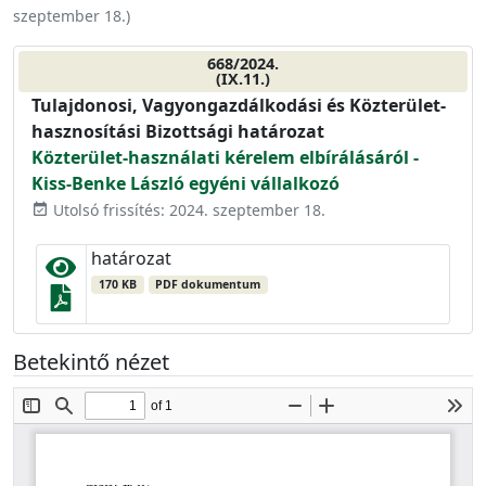
szeptember 18.
)
668/2024.
(IX.11.)
Tulajdonosi, Vagyongazdálkodási és Közterület-
hasznosítási Bizottsági határozat
Közterület-használati kérelem elbírálásáról -
Kiss-Benke László egyéni vállalkozó
Utolsó frissítés: 2024. szeptember 18.
event_available
határozat
170 KB
PDF dokumentum
Betekintő nézet