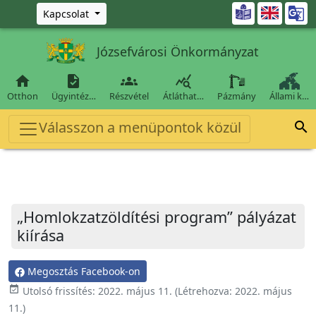
Ugrás a fő tartalomra

Kapcsolat
Józsefvárosi Önkormányzat




Otthon
Ügyintéz…
Részvétel
Átláthat…
Pázmány
Állami k…
Válasszon a menüpontok közül

„Homlokzatzöldítési program” pályázat
kiírása
Megosztás Facebook-on
event_available
Utolsó frissítés:
2022. május 11.
(Létrehozva:
2022. május
11.
)