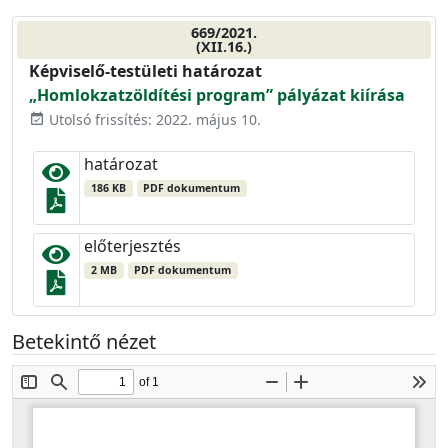
669/2021.
(XII.16.)
Képviselő-testületi határozat
„Homlokzatzöldítési program” pályázat kiírása
Utolsó frissítés: 2022. május 10.
event_available
határozat
186 KB
PDF dokumentum
előterjesztés
2 MB
PDF dokumentum
Betekintő nézet