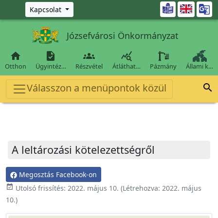
Ugrás a fő tartalomra

Kapcsolat
Józsefvárosi Önkormányzat




Otthon
Ügyintéz…
Részvétel
Átláthat…
Pázmány
Állami k…
Válasszon a menüpontok közül

A leltározási kötelezettségről
Megosztás Facebook-on
event_available
Utolsó frissítés:
2022. május 10.
(Létrehozva:
2022. május
10.
)