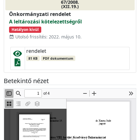
67/2008.
(XII.19.)
Önkormányzati rendelet
A leltározási kötelezettségről
Hatályon kívül
Utolsó frissítés: 2022. május 10.
event_available
rendelet
81 KB
PDF dokumentum
Betekintő nézet