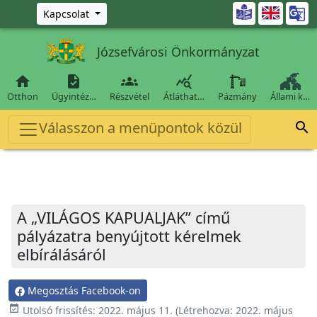
Ugrás a fő tartalomra

Kapcsolat
Józsefvárosi Önkormányzat




Otthon
Ügyintéz…
Részvétel
Átláthat…
Pázmány
Állami k…
Válasszon a menüpontok közül

A „VILÁGOS KAPUALJAK” című
pályázatra benyújtott kérelmek
elbírálásáról
Megosztás Facebook-on
event_available
Utolsó frissítés:
2022. május 11.
(Létrehozva:
2022. május