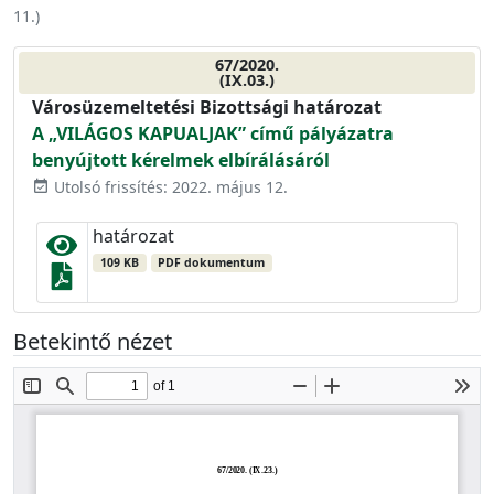
11.
)
67/2020.
(IX.03.)
Városüzemeltetési Bizottsági határozat
A „VILÁGOS KAPUALJAK” című pályázatra
benyújtott kérelmek elbírálásáról
Utolsó frissítés: 2022. május 12.
event_available
határozat
109 KB
PDF dokumentum
Betekintő nézet