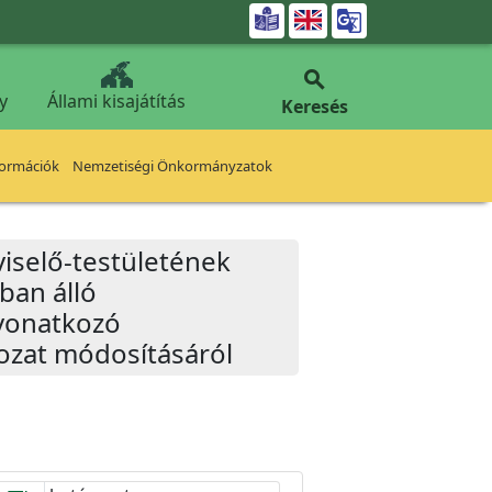


y
Állami kisajátítás
Keresés
formációk
Nemzetiségi Önkormányzatok
iselő-testületének
ban álló
 vonatkozó
rozat módosításáról