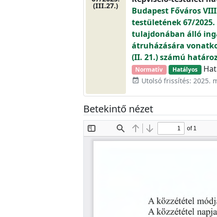
(III.27.)
Budapest Főváros VIII
testületének 67/2025.
tulajdonában álló in
átruházására vonatkoz
(II. 21.) számú határ
Hatá
Normatív
Hatályos
Utolsó frissítés: 2025. 
event_available
Betekintő nézet