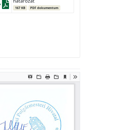
határozat
167 KB
PDF dokumentum