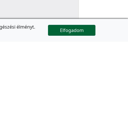
gészési élményt.
Elfogadom

Az oldal folytatódik