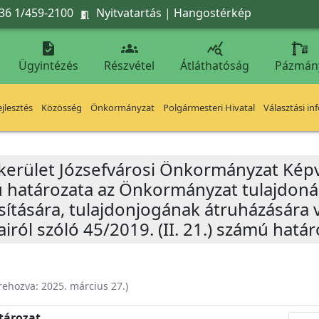
36 1/459-2100
Nyitvatartás
|
Hangostérkép




Ügyintézés
Részvétel
Átláthatóság
Pázmán
jlesztés
Közösség
Önkormányzat
Polgármesteri Hivatal
Választási in
 kerület Józsefvárosi Önkormányzat Képv
mú határozata az Önkormányzat tulajdoná
ítására, tulajdonjogának átruházására
iról szóló 45/2019. (II. 21.) számú hatá
rehozva:
2025. március 27.
)
atározat