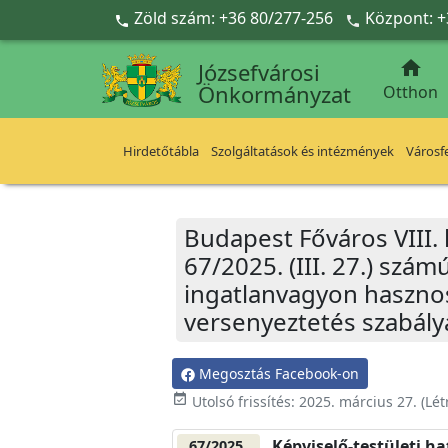
Ugrás a fő tartalomra
Zöld szám: +36 80/277-256
Központ: +



Józsefvárosi
Önkormányzat
Otthon
Hirdetőtábla
Szolgáltatások és intézmények
Városfe
Budapest Főváros VIII.
67/2025. (III. 27.) szá
ingatlanvagyon hasznos
versenyeztetés szabálya
Megosztás Facebook-on
event_available
Utolsó frissítés:
2025. március 27.
(Lét
Képviselő-testületi h
67/2025.