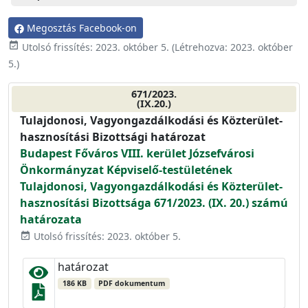
Megosztás Facebook-on
event_available
Utolsó frissítés:
2023. október 5.
(Létrehozva:
2023. október
5.
)
671/2023.
(IX.20.)
Tulajdonosi, Vagyongazdálkodási és Közterület-
hasznosítási Bizottsági határozat
Budapest Főváros VIII. kerület Józsefvárosi
Önkormányzat Képviselő-testületének
Tulajdonosi, Vagyongazdálkodási és Közterület-
hasznosítási Bizottsága 671/2023. (IX. 20.) számú
határozata
Utolsó frissítés: 2023. október 5.
event_available
határozat
186 KB
PDF dokumentum