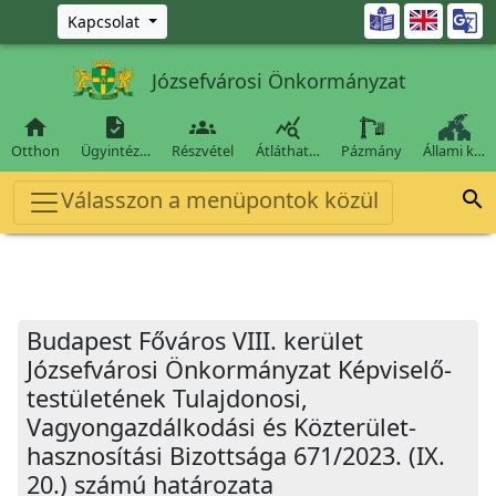
Ugrás a fő tartalomra

Kapcsolat
Józsefvárosi Önkormányzat




Otthon
Ügyintéz…
Részvétel
Átláthat…
Pázmány
Állami k…
Válasszon a menüpontok közül

Budapest Főváros VIII. kerület
Józsefvárosi Önkormányzat Képviselő-
testületének Tulajdonosi,
Vagyongazdálkodási és Közterület-
hasznosítási Bizottsága 671/2023. (IX.
20.) számú határozata