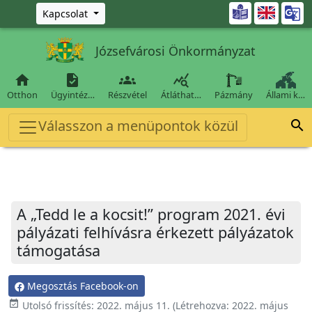
Ugrás a fő tartalomra

Kapcsolat
Józsefvárosi Önkormányzat




Otthon
Ügyintéz…
Részvétel
Átláthat…
Pázmány
Állami k…
Válasszon a menüpontok közül

A „Tedd le a kocsit!” program 2021. évi
pályázati felhívásra érkezett pályázatok
támogatása
Megosztás Facebook-on
event_available
Utolsó frissítés:
2022. május 11.
(Létrehozva:
2022. május