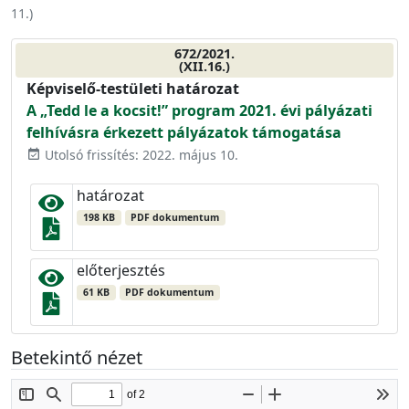
11.
)
672/2021.
(XII.16.)
Képviselő-testületi határozat
A „Tedd le a kocsit!” program 2021. évi pályázati
felhívásra érkezett pályázatok támogatása
Utolsó frissítés: 2022. május 10.
event_available
határozat
198 KB
PDF dokumentum
előterjesztés
61 KB
PDF dokumentum
Betekintő nézet