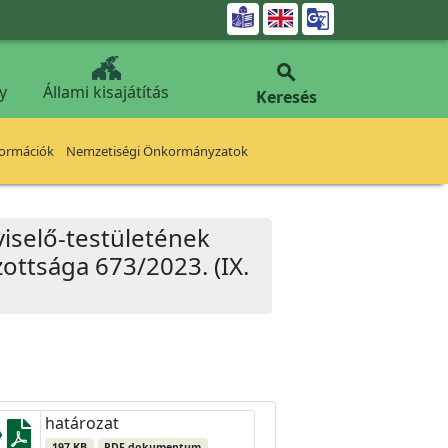


y
Állami kisajátítás
Keresés
formációk
Nemzetiségi Önkormányzatok
iselő-testületének
ottsága 673/2023. (IX.
határozat
197 KB
PDF dokumentum