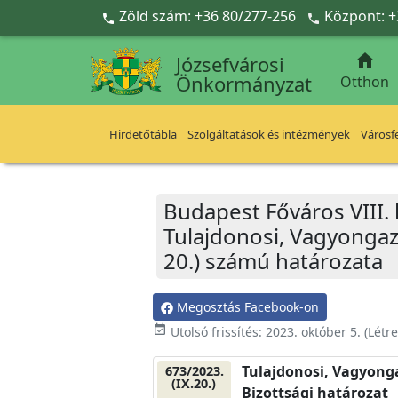
Ugrás a fő tartalomra
Zöld szám: +36 80/277-256
Központ: +



Józsefvárosi
Önkormányzat
Otthon
Hirdetőtábla
Szolgáltatások és intézmények
Városfe
Budapest Főváros VIII.
Tulajdonosi, Vagyongazd
20.) számú határozata
Megosztás Facebook-on
event_available
Utolsó frissítés:
2023. október 5.
(Létr
Tulajdonosi, Vagyonga
673/2023.
(IX.20.)
Bizottsági határozat