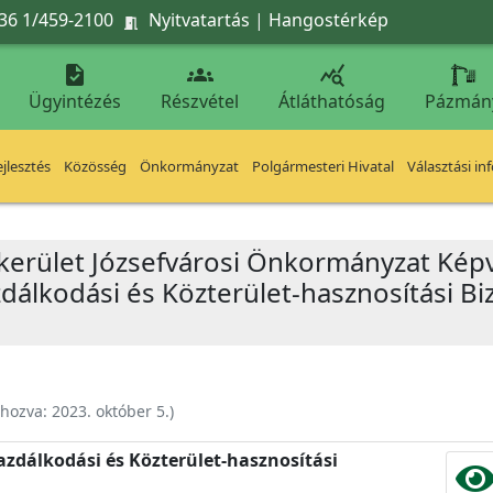
36 1/459-2100
Nyitvatartás
|
Hangostérkép




Ügyintézés
Részvétel
Átláthatóság
Pázmán
jlesztés
Közösség
Önkormányzat
Polgármesteri Hivatal
Választási in
 kerület Józsefvárosi Önkormányzat Képv
álkodási és Közterület-hasznosítási Biz
ehozva:
2023. október 5.
)
zdálkodási és Közterület-hasznosítási