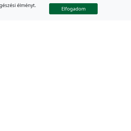
gészési élményt.
Elfogadom

Az oldal folytatódik