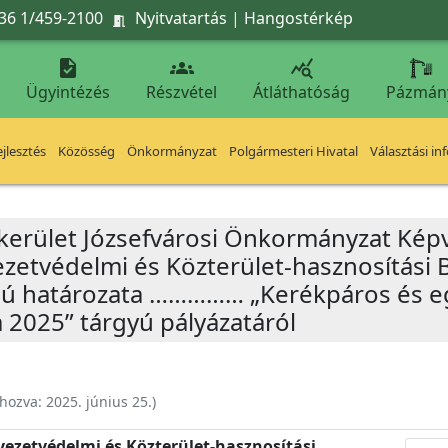
36 1/459-2100
Nyitvatartás
|
Hangostérkép




Ügyintézés
Részvétel
Átláthatóság
Pázmán
jlesztés
Közösség
Önkormányzat
Polgármesteri Hivatal
Választási in
 kerület Józsefvárosi Önkormányzat Képv
yezetvédelmi és Közterület-hasznosítási 
ámú határozata …………… „Kerékpáros és e
2025” tárgyú pályázatáról
ehozva:
2025. június 25.
)
nyezetvédelmi és Közterület-hasznosítási