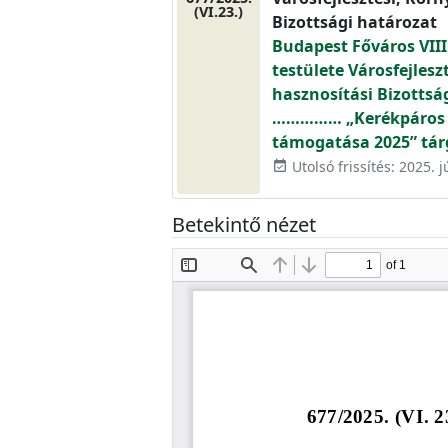
(VI.23.)
Bizottsági határozat
Budapest Főváros VIII
testülete Városfejlesz
hasznosítási Bizottsá
…………… „Kerékpáros é
támogatása 2025” tár
Utolsó frissítés: 2025. j
event_available
Betekintő nézet