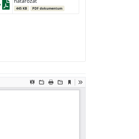
határozat
445 KB
PDF dokumentum