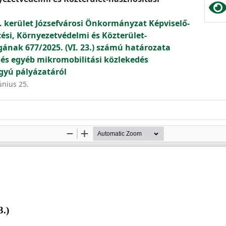
. kerület Józsefvárosi Önkormányzat Képviselő-
tési, Környezetvédelmi és Közterület-
gának 677/2025. (VI. 23.) számú határozata
s egyéb mikromobilitási közlekedés
gyú pályázatáról
únius 25.