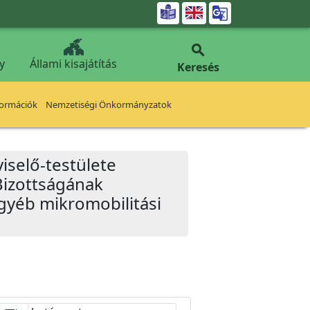


y
Állami kisajátítás
Keresés
formációk
Nemzetiségi Önkormányzatok
iselő-testülete
Bizottságának
gyéb mikromobilitási