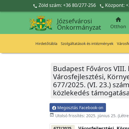
Ugrás a fő tartalomra
Zöld szám: +36 80/277-256
Központ: +



Józsefvárosi
Önkormányzat
Otthon
Hirdetőtábla
Szolgáltatások és intézmények
Városfe
Budapest Főváros VIII.
Városfejlesztési, Körn
677/2025. (VI. 23.) sz
közlekedés támogatása 
Megosztás Facebook-on
event_available
Utolsó frissítés:
2025. június 25.
(Létr
Városfejlesztési, Kör
677/2025.