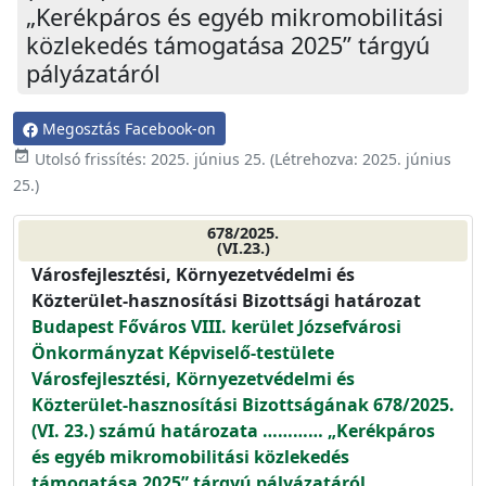
„Kerékpáros és egyéb mikromobilitási
közlekedés támogatása 2025” tárgyú
pályázatáról
Megosztás Facebook-on
event_available
Utolsó frissítés:
2025. június 25.
(Létrehozva:
2025. június
25.
)
678/2025.
(VI.23.)
Városfejlesztési, Környezetvédelmi és
Közterület-hasznosítási Bizottsági határozat
Budapest Főváros VIII. kerület Józsefvárosi
Önkormányzat Képviselő-testülete
Városfejlesztési, Környezetvédelmi és
Közterület-hasznosítási Bizottságának 678/2025.
(VI. 23.) számú határozata ………… „Kerékpáros
és egyéb mikromobilitási közlekedés
támogatása 2025” tárgyú pályázatáról