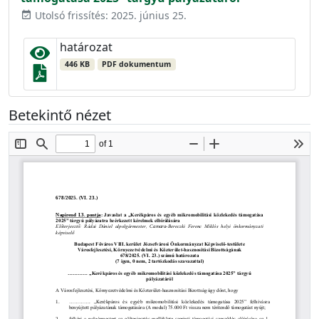
Utolsó frissítés: 2025. június 25.
event_available
határozat
446 KB
PDF dokumentum
Betekintő nézet