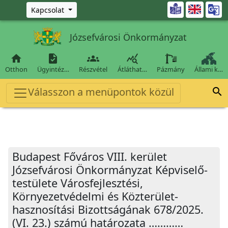
Ugrás a fő tartalomra

Kapcsolat
Józsefvárosi Önkormányzat




Otthon
Ügyintéz…
Részvétel
Átláthat…
Pázmány
Állami k…
Válasszon a menüpontok közül

Budapest Főváros VIII. kerület
Józsefvárosi Önkormányzat Képviselő-
testülete Városfejlesztési,
Környezetvédelmi és Közterület-
hasznosítási Bizottságának 678/2025.
(VI. 23.) számú határozata …………