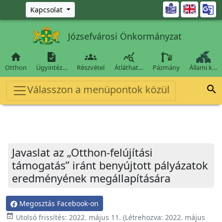
Ugrás a fő tartalomra

Kapcsolat
Józsefvárosi Önkormányzat




Otthon
Ügyintéz…
Részvétel
Átláthat…
Pázmány
Állami k…
Válasszon a menüpontok közül

Javaslat az „Otthon-felújítási
támogatás” iránt benyújtott pályázatok
eredményének megállapítására
Megosztás Facebook-on
event_available
Utolsó frissítés:
2022. május 11.
(Létrehozva:
2022. május