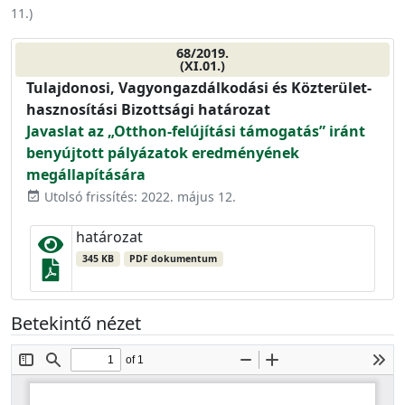
11.
)
68/2019.
(XI.01.)
Tulajdonosi, Vagyongazdálkodási és Közterület-
hasznosítási Bizottsági határozat
Javaslat az „Otthon-felújítási támogatás” iránt
benyújtott pályázatok eredményének
megállapítására
Utolsó frissítés: 2022. május 12.
event_available
határozat
345 KB
PDF dokumentum
Betekintő nézet