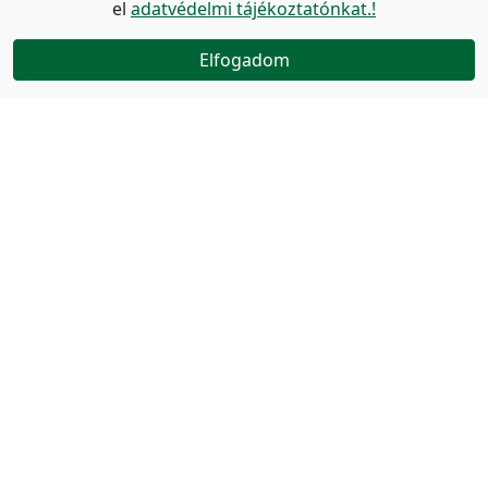
el
adatvédelmi tájékoztatónkat.!
Elfogadom
