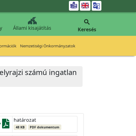


y
Állami kisajátítás
Keresés
formációk
Nemzetiségi Önkormányzatok
helyrajzi számú ingatlan
határozat
48 KB
PDF dokumentum