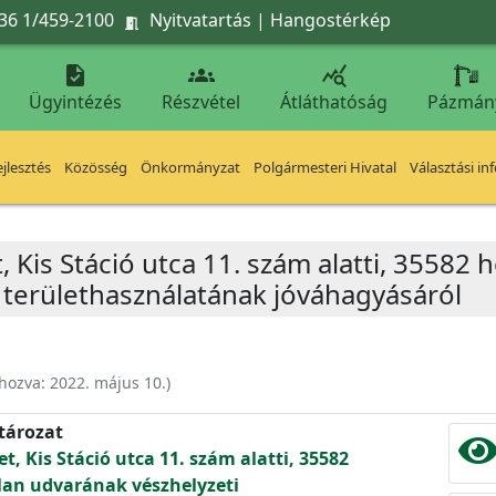
36 1/459-2100
Nyitvatartás
|
Hangostérkép




Ügyintézés
Részvétel
Átláthatóság
Pázmán
jlesztés
Közösség
Önkormányzat
Polgármesteri Hivatal
Választási in
, Kis Stáció utca 11. szám alatti, 35582 
 területhasználatának jóváhagyásáról
ehozva:
2022. május 10.
)
atározat
t, Kis Stáció utca 11. szám alatti, 35582
lan udvarának vészhelyzeti