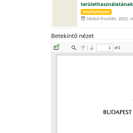
területhasználatának
Veszélyhelyzet
Utolsó frissítés: 2022. 
event_available
Betekintő nézet