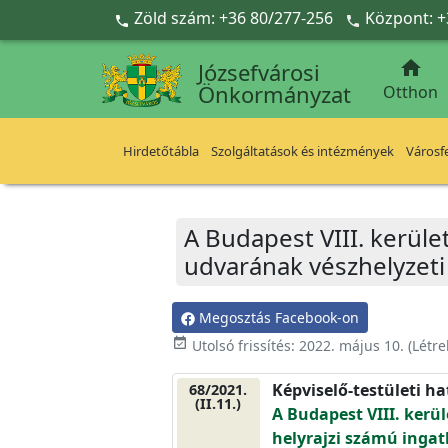
Ugrás a fő tartalomra
Zöld szám: +36 80/277-256
Központ: +



Józsefvárosi
Önkormányzat
Otthon
Hirdetőtábla
Szolgáltatások és intézmények
Városfe
A Budapest VIII. kerület
udvarának vészhelyzeti
Megosztás Facebook-on
event_available
Utolsó frissítés:
2022. május 10.
(Létr
Képviselő-testületi h
68/2021.
(II.11.)
A Budapest VIII. kerüle
helyrajzi számú ingat