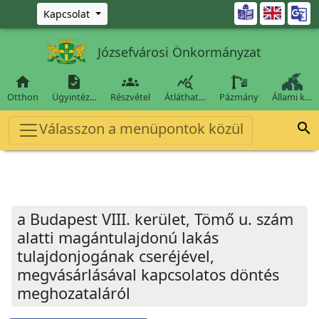
Ugrás a fő tartalomra

Kapcsolat
Józsefvárosi Önkormányzat




Otthon
Ügyintéz…
Részvétel
Átláthat…
Pázmány
Állami k…
Válasszon a menüpontok közül

a Budapest VIII. kerület, Tömő u. szám
alatti magántulajdonú lakás
tulajdonjogának cseréjével,
megvásárlásával kapcsolatos döntés
meghozataláról