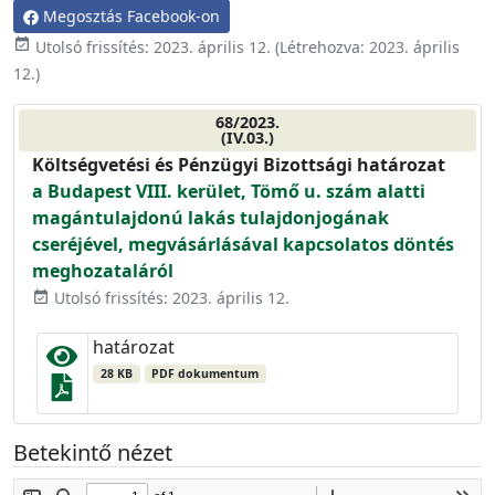
Megosztás Facebook-on
event_available
Utolsó frissítés:
2023. április 12.
(Létrehozva:
2023. április
12.
)
68/2023.
(IV.03.)
Költségvetési és Pénzügyi Bizottsági határozat
a Budapest VIII. kerület, Tömő u. szám alatti
magántulajdonú lakás tulajdonjogának
cseréjével, megvásárlásával kapcsolatos döntés
meghozataláról
Utolsó frissítés: 2023. április 12.
event_available
határozat
28 KB
PDF dokumentum
Betekintő nézet