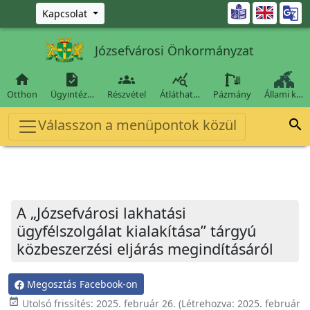
Ugrás a fő tartalomra

Kapcsolat
Józsefvárosi Önkormányzat




Otthon
Ügyintéz…
Részvétel
Átláthat…
Pázmány
Állami k…
Válasszon a menüpontok közül

A „Józsefvárosi lakhatási
ügyfélszolgálat kialakítása” tárgyú
közbeszerzési eljárás megindításáról
Megosztás Facebook-on
event_available
Utolsó frissítés:
2025. február 26.
(Létrehozva:
2025. február