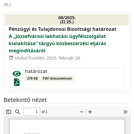
26.
)
68/2025.
(II.25.)
Pénzügyi és Tulajdonosi Bizottsági határozat
A „Józsefvárosi lakhatási ügyfélszolgálat
kialakítása” tárgyú közbeszerzési eljárás
megindításáról
Utolsó frissítés: 2025. február 26.
event_available
határozat
278 KB
PDF dokumentum
Betekintő nézet