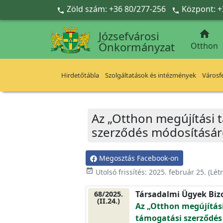
Ugrás a fő tartalomra
Zöld szám: +36 80/277-256
Központ: +



Józsefvárosi
Önkormányzat
Otthon
Hirdetőtábla
Szolgáltatások és intézmények
Városfe
Az „Otthon megújítási 
szerződés módosításár
Megosztás Facebook-on
event_available
Utolsó frissítés:
2025. február 25.
(Lét
Társadalmi Ügyek Biz
68/2025.
(II.24.)
Az „Otthon megújítás
támogatási szerződés