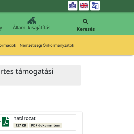


y
Állami kisajátítás
Keresés
formációk
Nemzetiségi Önkormányzatok
ertes támogatási
határozat
127 KB
PDF dokumentum