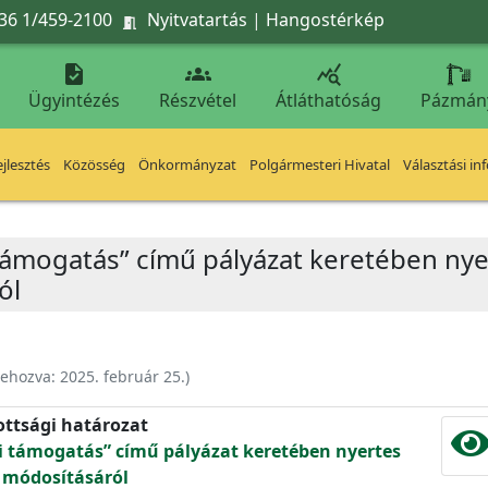
36 1/459-2100
Nyitvatartás
|
Hangostérkép




Ügyintézés
Részvétel
Átláthatóság
Pázmán
jlesztés
Közösség
Önkormányzat
Polgármesteri Hivatal
Választási in
támogatás” című pályázat keretében ny
ól
rehozva:
2025. február 25.
)
ottsági határozat
i támogatás” című pályázat keretében nyertes
 módosításáról