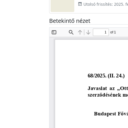
Utolsó frissítés: 2025. 
event_available
Betekintő nézet