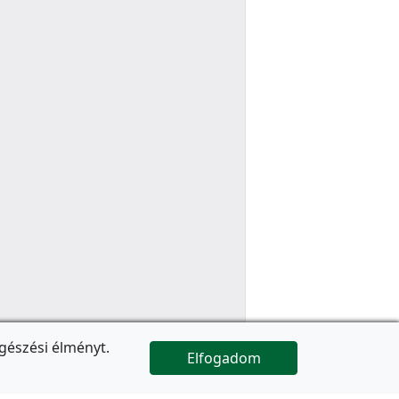
gészési élményt.
Elfogadom

Az oldal folytatódik