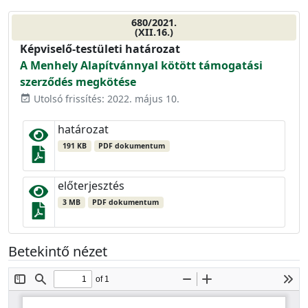
680/2021.
(XII.16.)
Képviselő-testületi határozat
A Menhely Alapítvánnyal kötött támogatási
szerződés megkötése
Utolsó frissítés: 2022. május 10.
event_available
határozat
191 KB
PDF dokumentum
előterjesztés
3 MB
PDF dokumentum
Betekintő nézet