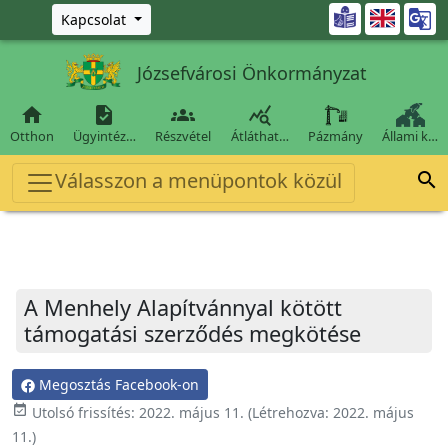
Ugrás a fő tartalomra

Kapcsolat
Józsefvárosi Önkormányzat




Otthon
Ügyintéz…
Részvétel
Átláthat…
Pázmány
Állami k…
Válasszon a menüpontok közül

A Menhely Alapítvánnyal kötött
támogatási szerződés megkötése
Megosztás Facebook-on
event_available
Utolsó frissítés:
2022. május 11.
(Létrehozva:
2022. május
11.
)