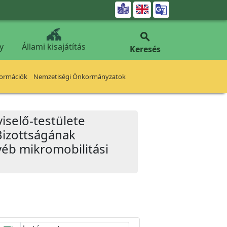


y
Állami kisajátítás
Keresés
formációk
Nemzetiségi Önkormányzatok
iselő-testülete
Bizottságának
yéb mikromobilitási