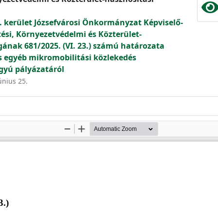
. kerület Józsefvárosi Önkormányzat Képviselő-
tési, Környezetvédelmi és Közterület-
gának 681/2025. (VI. 23.) számú határozata
egyéb mikromobilitási közlekedés
gyú pályázatáról
únius 25.