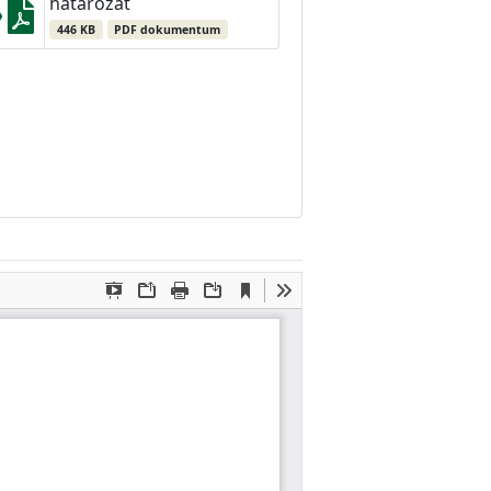
határozat
446 KB
PDF dokumentum