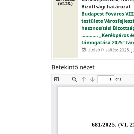
(VI.23.)
Bizottsági határozat
Budapest Főváros VIII
testülete Városfejlesz
hasznosítási Bizottsá
………… „Kerékpáros és 
támogatása 2025” tár
Utolsó frissítés: 2025. j
event_available
Betekintő nézet