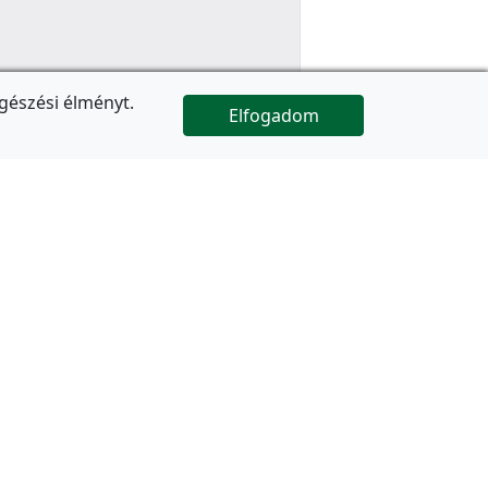
gészési élményt.
Elfogadom

Az oldal folytatódik