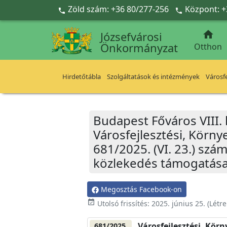
Ugrás a fő tartalomra
Zöld szám: +36 80/277-256
Központ: +



Józsefvárosi
Önkormányzat
Otthon
Hirdetőtábla
Szolgáltatások és intézmények
Városfe
Budapest Főváros VIII.
Városfejlesztési, Körn
681/2025. (VI. 23.) sz
közlekedés támogatása 
Megosztás Facebook-on
event_available
Utolsó frissítés:
2025. június 25.
(Létr
Városfejlesztési, Kör
681/2025.