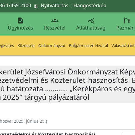
36 1/459-2100
Nyitvatartás
|
Hangostérkép




Ügyintézés
Részvétel
Átláthatóság
Pázmán
jlesztés
Közösség
Önkormányzat
Polgármesteri Hivatal
Választási in
 kerület Józsefvárosi Önkormányzat Képv
yezetvédelmi és Közterület-hasznosítási 
ámú határozata ………… „Kerékpáros és eg
2025” tárgyú pályázatáról
ehozva:
2025. június 25.
)
nyezetvédelmi és Közterület-hasznosítási