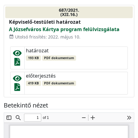
687/2021.
(XII.16.)
Képviselő-testületi határozat
A Józsefváros Kártya program felülvizsgálata
Utolsó frissítés: 2022. május 10.
event_available
határozat
193 KB
PDF dokumentum
előterjesztés
419 KB
PDF dokumentum
Betekintő nézet