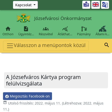
Ugrás a fő tartalomra

Kapcsolat
Józsefvárosi Önkormányzat




Otthon
Ügyintéz…
Részvétel
Átláthat…
Pázmány
Állami k…
Válasszon a menüpontok közül

A Józsefváros Kártya program
felülvizsgálata
Megosztás Facebook-on
event_available
Utolsó frissítés:
2022. május 11.
(Létrehozva:
2022. május
11.
)